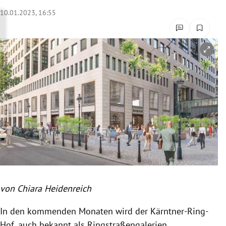
rreich Untermenü
10.01.2023, 16:55
rt Untermenü
Copyright-Hinweis öffnen/schließen
schaft Untermenü
s Untermenü
zeit Untermenü
undheit Untermenü
tur Untermenü
nung Untermenü
von Chiara Heidenreich
lität Untermenü
In den kommenden Monaten wird der Kärntner-Ring-
Hof, auch bekannt als Ringstraßengalerien,