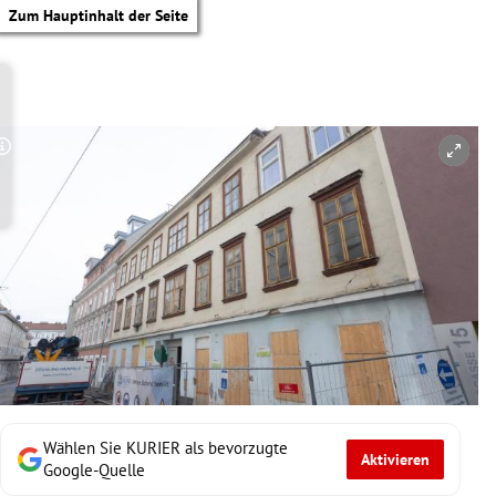
Zum Hauptinhalt der Seite
Copyright-Hinweis öffnen/schließen
Wählen Sie KURIER als bevorzugte
Aktivieren
tik Untermenü
Google-Quelle