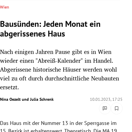
rreich Untermenü
Wien
rt Untermenü
Bausünden: Jeden Monat ein
abgerissenes Haus
schaft Untermenü
s Untermenü
Nach einigen Jahren Pause gibt es in Wien
wieder einen "Abreiß-Kalender" im Handel.
zeit Untermenü
Abgerissene historische Häuser werden wohl
viel zu oft durch durchschnittliche Neubauten
undheit Untermenü
ersetzt.
tur Untermenü
Nina Oezelt
und
Julia Schrenk
10.01.2023, 17:25
nung Untermenü
lität Untermenü
Das Haus mit der Nummer 13 in der Sperrgasse im
15. Bezirk ist erhaltenswert. Theoretisch. Die MA 19