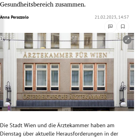
Gesundheitsbereich zusammen.
rreich Untermenü
Anna Perazzolo
21.02.2023, 14:57
rt Untermenü
schaft Untermenü
Copyright-Hinweis öffnen/schließen
s Untermenü
zeit Untermenü
undheit Untermenü
tur Untermenü
nung Untermenü
Die Stadt Wien und die Ärztekammer haben am
lität Untermenü
Dienstag über aktuelle Herausforderungen in der