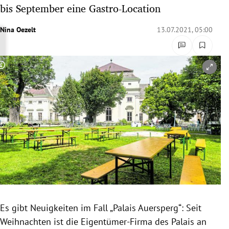
bis September eine Gastro-Location
rreich Untermenü
Nina Oezelt
13.07.2021, 05:00
rt Untermenü
schaft Untermenü
Copyright-Hinweis öffnen/schließen
s Untermenü
zeit Untermenü
undheit Untermenü
tur Untermenü
nung Untermenü
lität Untermenü
Es gibt Neuigkeiten im Fall „Palais Auersperg“: Seit
Weihnachten ist die Eigentümer-Firma des Palais an