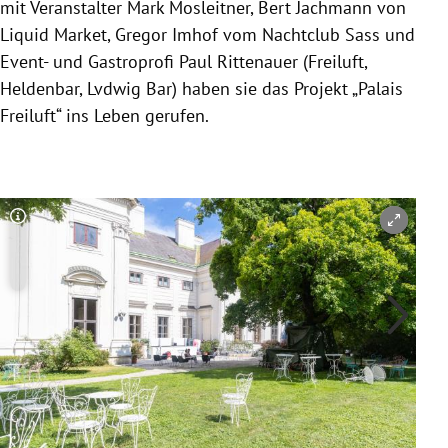
mit Veranstalter Mark Mosleitner, Bert Jachmann von
Liquid Market, Gregor Imhof vom Nachtclub Sass und
Event- und Gastroprofi Paul Rittenauer (Freiluft,
Heldenbar, Lvdwig Bar) haben sie das Projekt „Palais
Freiluft“ ins Leben gerufen.
Copyright-Hinweis öffnen/schließen
Co