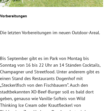
Vorbereitungen
Cock
Die letzten Vorbereitungen im neuen Outdoor-Areal.
Vor
neu
Slide 1 von 7
Bis September gibt es im Park von Montag bis
Sonntag von 16 bis 22 Uhr an 14 Ständen Cocktails,
Champagner und Streetfood. Unter anderem gibt es
einen Stand des Restaurants Dogenhof mit
„Steckerlfisch von den Fischbauern“. Auch den
stadtbekannten XO-Beef-Burger soll es bald dort
geben, genauso wie Vanille-Softeis von Wild
Thinking Ice Cream oder Krautfleckerl von