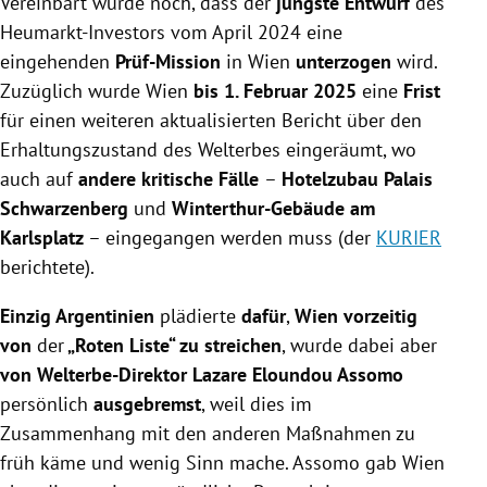
Vereinbart wurde noch, dass der
jüngste Entwurf
des
Heumarkt-Investors vom April 2024 eine
eingehenden
Prüf-Mission
in Wien
unterzogen
wird.
Zuzüglich wurde Wien
bis 1. Februar 2025
eine
Frist
für einen weiteren aktualisierten Bericht über den
Erhaltungszustand des Welterbes eingeräumt, wo
auch auf
andere kritische Fälle
–
Hotelzubau Palais
Schwarzenberg
und
Winterthur-Gebäude am
Karlsplatz
– eingegangen werden muss (der
KURIER
berichtete).
Einzig Argentinien
plädierte
dafür
,
Wien vorzeitig
von
der
„Roten Liste“ zu streichen
, wurde dabei aber
von Welterbe-Direktor Lazare Eloundou Assomo
persönlich
ausgebremst
, weil dies im
Zusammenhang mit den anderen Maßnahmen zu
früh käme und wenig Sinn mache. Assomo gab Wien