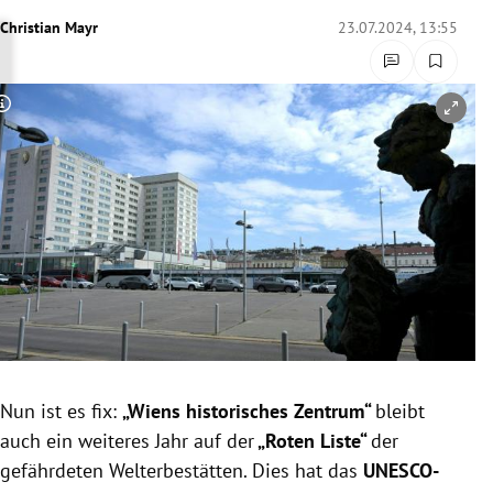
rreich Untermenü
Christian Mayr
23.07.2024, 13:55
rt Untermenü
Copyright-Hinweis öffnen/schließen
schaft Untermenü
s Untermenü
zeit Untermenü
undheit Untermenü
tur Untermenü
nung Untermenü
Nun ist es fix:
„Wiens historisches Zentrum“
bleibt
auch ein weiteres Jahr auf der
„Roten Liste“
der
lität Untermenü
gefährdeten Welterbestätten. Dies hat das
UNESCO-