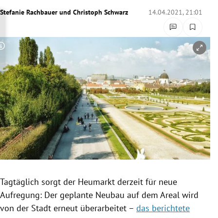
rreich Untermenü
Stefanie Rachbauer
und
Christoph Schwarz
14.04.2021, 21:01
rt Untermenü
Copyright-Hinweis öffnen/schließen
schaft Untermenü
s Untermenü
zeit Untermenü
undheit Untermenü
tur Untermenü
nung Untermenü
Tagtäglich sorgt der Heumarkt derzeit für neue
Aufregung: Der geplante Neubau auf dem Areal wird
lität Untermenü
von der Stadt erneut überarbeitet –
das berichtete