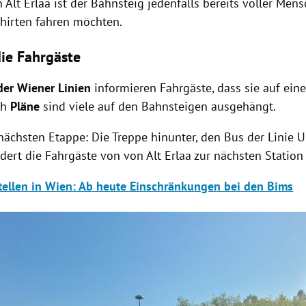
n Alt Erlaa ist der Bahnsteig jedenfalls bereits voller Mens
hirten fahren möchten.
die Fahrgäste
der Wiener Linien
informieren Fahrgäste, dass sie auf ei
ch
Pläne
sind viele auf den Bahnsteigen ausgehängt.
 nächsten Etappe: Die Treppe hinunter, den Bus der Linie 
rdert die Fahrgäste von von Alt Erlaa zur nächsten Statio
tellen in Wien: Ab heute Einschränkungen bei den Bims
Hinweis öffnen/schließen