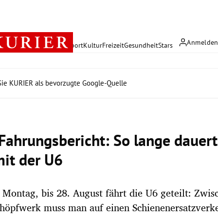
Anmelde
rreich
Politik
Wirtschaft
Sport
Kultur
Freizeit
Gesundheit
Stars
ie KURIER als bevorzugte Google-Quelle
-Fahrungsbericht: So lange dauert
mit der U6
, Montag, bis 28. August fährt die U6 geteilt: Zwis
höpfwerk muss man auf einen Schienenersatzverk