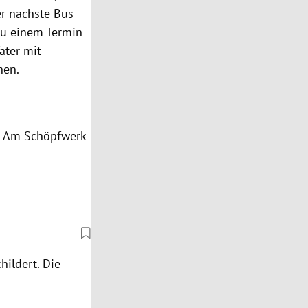
er nächste Bus
 zu einem Termin
ater mit
hen.
on Am Schöpfwerk
ildert. Die