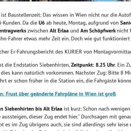
st Baustellenzeit: Das wissen in Wien nicht nur die Auto
fi-Kunden. Da die
U6
ab heute, Montag, aufgrund von
Sani
entragwerks
zwischen
Alt Erlaa
und
Am Schöpfwerk
nicht 
hn-Fahrer etwas mehr Zeit ein. Doch wie gut funktioniert
icher Er-Fahrungsbericht des KURIER von Montagvormitta
ist die Endstation Siebenhirten,
Zeitpunkt: 8.25 Uhr
. Ein Z
 dies kann natürlich vorkommen. Nächster Zug: Bitte 8 M
rt er schon früher in die Station ein, die Fahrgäste kön
n: Frust über geänderte Fahrpläne in Wien ist groß
n Siebenhirten bis Alt Erlaa
ist kurz: Schon n
ach wenigen
le aussteigen, dieser Zug endet hier." Durchsagen mit gena
bt es im Zug übrigens auch, sie sind allerdings sehr leis