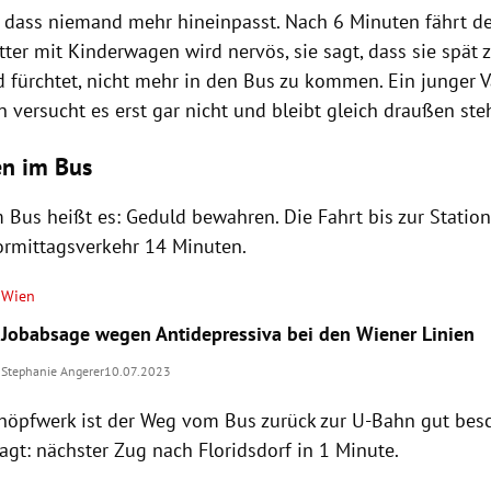
l, dass niemand mehr hineinpasst. Nach 6 Minuten fährt d
tter mit Kinderwagen wird nervös, sie sagt, dass sie spät
d fürchtet, nicht mehr in den Bus zu kommen. Ein junger V
 versucht es erst gar nicht und bleibt gleich draußen ste
en im Bus
 Bus heißt es: Geduld bewahren. Die Fahrt bis zur Stati
ormittagsverkehr 14 Minuten.
Wien
Jobabsage wegen Antidepressiva bei den Wiener Linien
Stephanie Angerer
10.07.2023
öpfwerk ist der Weg vom Bus zurück zur U-Bahn gut besch
agt: nächster Zug nach Floridsdorf in 1 Minute.