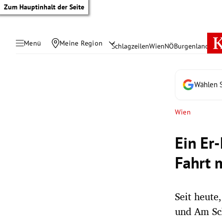
Zum Hauptinhalt der Seite
Menü
Meine Region
Schlagzeilen
Wien
NÖ
Burgenland
Öste
Wählen S
Wien
Ein Er
Fahrt 
Seit heute
tik Untermenü
und Am Sc
rreich Untermenü