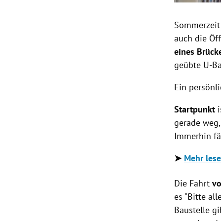
Sommerzeit i
auch die Öf
eines Brück
geübte U-Ba
Ein persönl
Startpunkt
gerade weg,
Immerhin fäh
➤
Mehr lese
Die Fahrt
vo
es "Bitte al
Baustelle gi