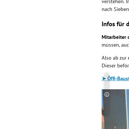
verstehen. I
nach Sieben
Infos für 
Mitarbeiter 
müssen, au
Also ab zur
Dieser befö
➤ Öffi-Baus
Copyright-