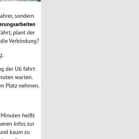
fahrer, sondern
erungsarbeiten
fährt, plant der
 die Verbindung?
g.
ug der U6 fährt
inuten warten.
nen Platz nehmen.
 Minuten heißt
ueren Infos zur
e und kaum zu