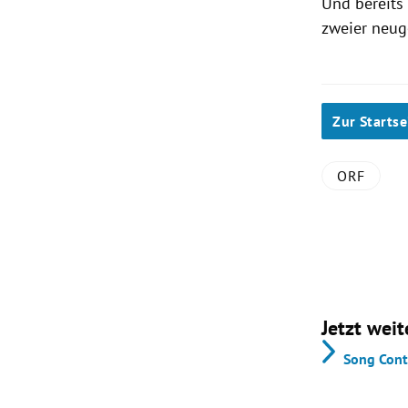
Und bereits
zweier neug
Zur Startse
ORF
Jetzt weit
Song Conte