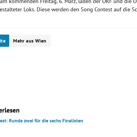
 am kommenden Freitag, 6. März, laden der
ORF
und die
Ö
estalteter Loks. Diese werden den Song
Contest
auf die S
ite
Mehr aus Wien
erlesen
st: Runde zwei für die sechs Finalisten