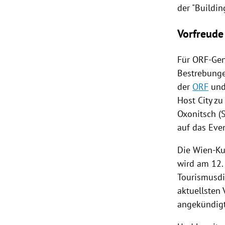
der "Buildi
Vorfreude
Für ORF-Gen
Bestrebunge
der
ORF
und
Host City
zu 
Oxonitsch
(
auf das Even
Die Wien-Ku
wird am 12.
Tourismusdi
aktuellsten
angekündigt