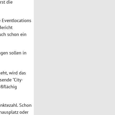
rst
die
e
Eventlocations
Bericht
auch schon ein
gen sollen in
eht, wird das
sende "City-
oßflächig
nktezahl. Schon
ausplatz oder