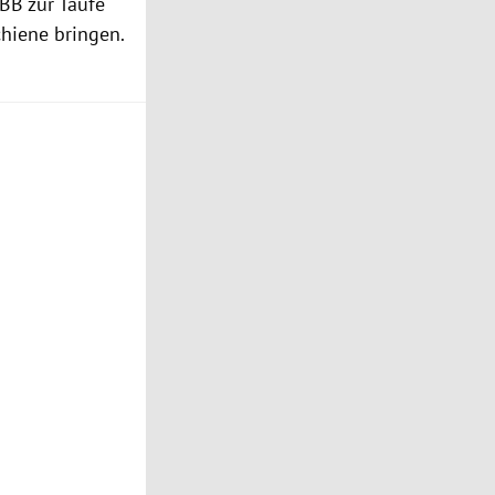
BB
zur Taufe
chiene bringen.