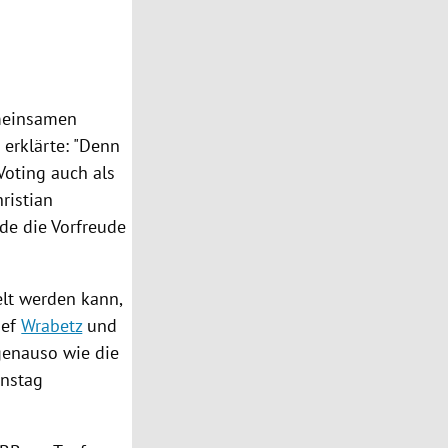
meinsamen
erklärte: "Denn
Voting auch als
ristian
rde die Vorfreude
elt werden kann,
hef
Wrabetz
und
enauso wie die
enstag