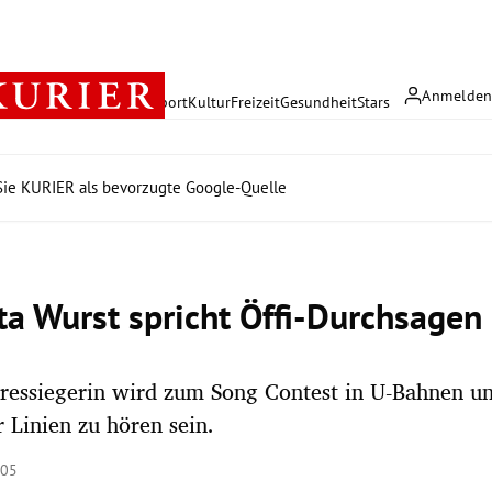
Anmelde
rreich
Politik
Wirtschaft
Sport
Kultur
Freizeit
Gesundheit
Stars
ie KURIER als bevorzugte Google-Quelle
ta Wurst spricht Öffi-Durchsagen
ressiegerin wird zum Song Contest in U-Bahnen un
 Linien zu hören sein.
:05