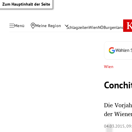
Zum Hauptinhalt der Seite
Menü
Meine Region
Schlagzeilen
Wien
NÖ
Burgenland
Öste
Wählen S
Wien
Conchi
Die Vorjah
der Wiener
tik Untermenü
04.03.2015, 09
rreich Untermenü