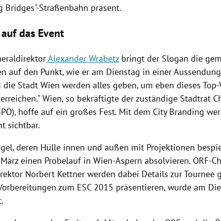
ng Bridges"-Straßenbahn präsent.
 auf das Event
eraldirektor
Alexander Wrabetz
bringt der Slogan die ge
n auf den Punkt, wie er am Dienstag in einer Aussendung 
 die Stadt
Wien
werden alles geben, um eben dieses Top-
erreichen."
Wien
, so bekräftigte der zuständige Stadtrat
Ch
SPÖ
), hoffe auf ein großes Fest. Mit dem City Branding we
t sichtbar.
gel, deren Hülle innen und außen mit Projektionen bespi
 März einen Probelauf in
Wien-Aspern
absolvieren. ORF-C
rektor
Norbert Kettner
werden dabei Details zur
Tournee
g
 Vorbereitungen zum
ESC 2015
präsentieren, wurde am Di
.