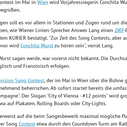
ontest
im Mai in
Wien
wird Vorjahressiegerin
Conchita Wu
begrüßen.
gen soll es vor allem in Stationen und Zügen rund um di
ben, wie Wiener Linien-Sprecher
Answer Lang
einen
ORF
-
em KURIER bestätigt. "Zur Zeit des Song
Contests
, aber 
avor wird
Conchita Wurst
zu hören sein", verrät
Lang
.
Wurst
sagen werde, war vorerst nicht bekannt. Die Durchsa
glisch und Französisch erfolgen.
ovision Song Contest
, der im Mai in
Wien
über die Bühne g
unehmend beherrschen. Ab sofort startet bereits die umfas
mpagne". Der Slogan "City of
Vienna
- #12 points" wird gr
etwa auf Plakaten, Rolling Boards oder City-Lights.
erweist auf die beim
Sangesbewerb
maximal mögliche Pu
der Song
Contest
etwa durch den Countdown-Turm am Rath