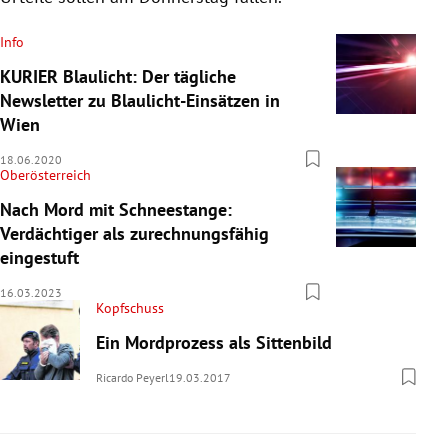
Info
KURIER Blaulicht: Der tägliche
Newsletter zu Blaulicht-Einsätzen in
Wien
18.06.2020
Oberösterreich
Nach Mord mit Schneestange:
Verdächtiger als zurechnungsfähig
eingestuft
16.03.2023
Kopfschuss
Ein Mordprozess als Sittenbild
Ricardo Peyerl
19.03.2017