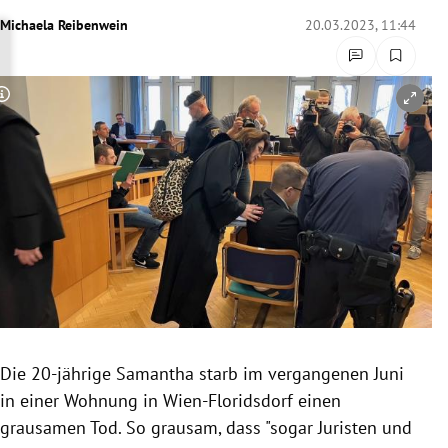
rreich Untermenü
Michaela Reibenwein
20.03.2023, 11:44
rt Untermenü
Copyright-Hinweis öffnen/schließen
schaft Untermenü
s Untermenü
zeit Untermenü
undheit Untermenü
tur Untermenü
nung Untermenü
Die 20-jährige Samantha starb im vergangenen Juni
in einer Wohnung in Wien-Floridsdorf einen
lität Untermenü
grausamen Tod. So grausam, dass "sogar Juristen und