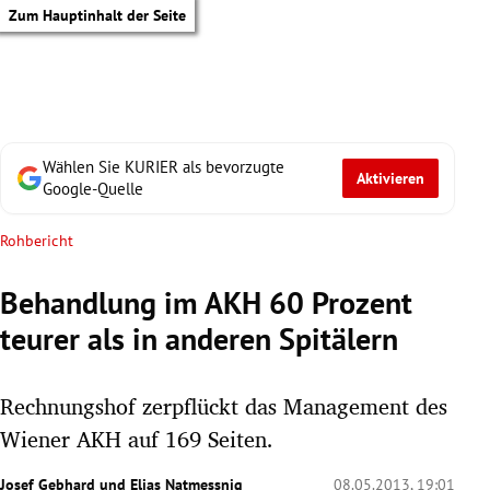
Zum Hauptinhalt der Seite
Wählen Sie KURIER als bevorzugte
Aktivieren
Google-Quelle
Rohbericht
Behandlung im AKH 60 Prozent
teurer als in anderen Spitälern
Rechnungshof zerpflückt das Management des
Wiener AKH auf 169 Seiten.
tik Untermenü
Josef Gebhard
und
Elias Natmessnig
08.05.2013, 19:01