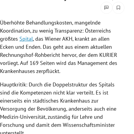
rreich Untermenü
rt Untermenü
Überhöhte
Behandlungskosten
, mangelnde
Koordination
, zu wenig Transparenz:
Österreichs
schaft Untermenü
größtes
Spital
, das Wiener AKH, krankt an allen
Ecken und Enden. Das geht aus einem aktuellen
s Untermenü
Rechnungshof-Rohbericht hervor, der dem KURIER
vorliegt. Auf 169 Seiten wird das Management des
zeit Untermenü
Krankenhauses zerpflückt.
undheit Untermenü
Hauptkritik: Durch die Doppelstruktur des
Spitals
sind die Kompetenzen nicht klar verteilt. Es ist
tur Untermenü
einerseits ein städtisches Krankenhaus zur
nung Untermenü
Versorgung der Bevölkerung, anderseits auch eine
Medizin-Universität, zuständig für Lehre und
lität Untermenü
Forschung und damit dem Wissenschaftsminister
unterstellt.