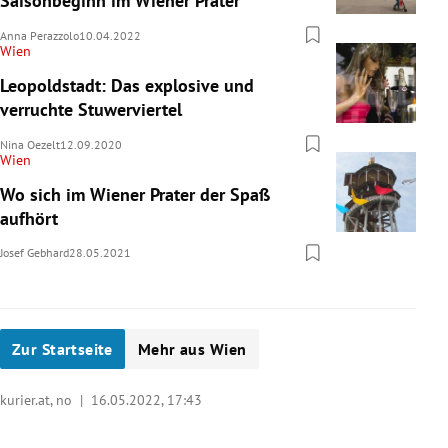
Saisonbeginn im Wiener Prater
Anna Perazzolo
10.04.2022
Wien
Leopoldstadt: Das explosive und
verruchte Stuwerviertel
Nina Oezelt
12.09.2020
Wien
Wo sich im Wiener Prater der Spaß
aufhört
Josef Gebhard
28.05.2021
Zur Startseite
Mehr aus Wien
kurier.at, no |
16.05.2022, 17:43