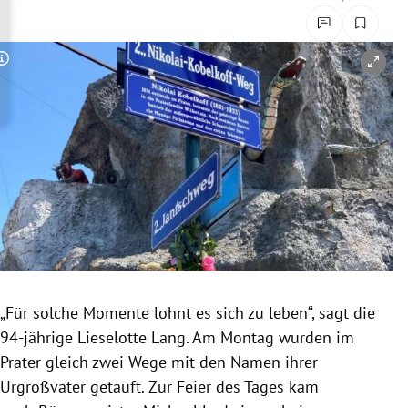
rreich Untermenü
rt Untermenü
Copyright-Hinweis öffnen/schließen
schaft Untermenü
s Untermenü
zeit Untermenü
undheit Untermenü
tur Untermenü
„Für solche Momente lohnt es sich zu leben“, sagt die
nung Untermenü
94-jährige Lieselotte Lang. Am Montag wurden im
Prater gleich zwei Wege mit den Namen ihrer
lität Untermenü
Urgroßväter getauft. Zur Feier des Tages kam