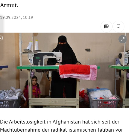
Armut.
rreich Untermenü
19.09.2024, 10:19
rt Untermenü
schaft Untermenü
Copyright-Hinweis öffnen/schließen
s Untermenü
zeit Untermenü
undheit Untermenü
tur Untermenü
nung Untermenü
lität Untermenü
Die Arbeitslosigkeit in Afghanistan hat sich seit der
Machtübernahme der radikal-islamischen Taliban vor