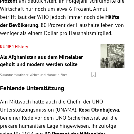
Prozent
am deutlichsten. Im Folgejahr schrumpfte die
Wirtschaft nur noch um etwa 6 Prozent. Armut
betrifft laut der WHO jedoch immer noch die
Hälfte
der Bevölkerung
. 80 Prozent der Haushalte leben von
weniger als einem Dollar pro Haushaltsmitglied.
KURIER-History
Als Afghanistan aus dem Mittelalter
geholt und modern werden sollte
Susanne Mauthner-Weber
und
Manuela Eber
Fehlende Unterstützung
Am Mittwoch hatte auch die Chefin der UNO-
Unterstützungsmission (UNAMA),
Rosa Otunbajewa
,
bei einer Rede vor dem UNO-Sicherheitsrat auf die
prekäre humanitäre Lage hingewiesen. Ihr zufolge
seien für 2024 nur
30 Prozent der Hilfsgelder