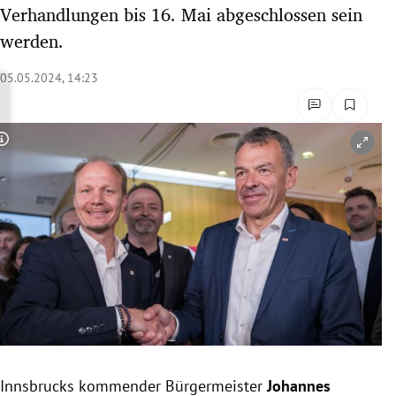
Verhandlungen bis 16. Mai abgeschlossen sein
rreich Untermenü
werden.
rt Untermenü
05.05.2024, 14:23
schaft Untermenü
s Untermenü
Copyright-Hinweis öffnen/schließen
zeit Untermenü
undheit Untermenü
tur Untermenü
nung Untermenü
lität Untermenü
Innsbrucks kommender Bürgermeister
Johannes