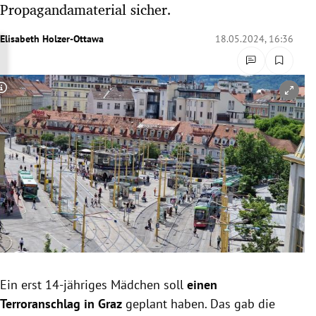
Propagandamaterial sicher.
rreich Untermenü
Elisabeth Holzer-Ottawa
18.05.2024, 16:36
rt Untermenü
schaft Untermenü
Copyright-Hinweis öffnen/schließen
s Untermenü
zeit Untermenü
undheit Untermenü
tur Untermenü
nung Untermenü
Ein erst 14-jähriges Mädchen soll
einen
lität Untermenü
Terroranschlag in Graz
geplant haben. Das gab die