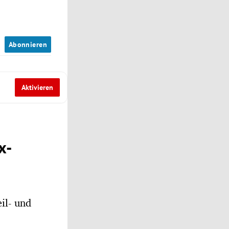
n
Abonnieren
Aktivieren
x-
il- und