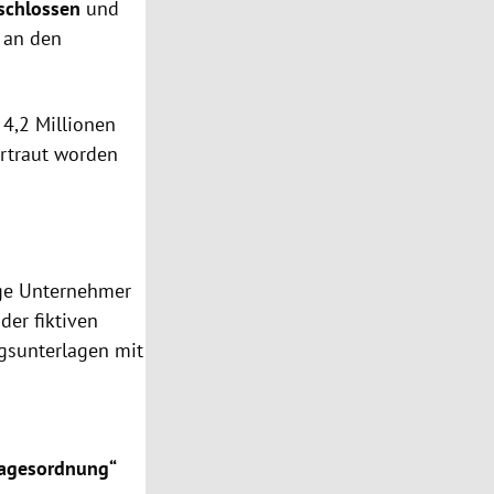
schlossen
und
l an den
 4,2 Millionen
ertraut worden
ige Unternehmer
der fiktiven
gsunterlagen mit
Tagesordnung“