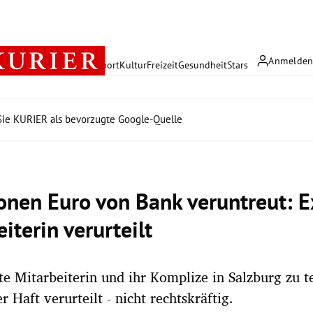
Anmelde
rreich
Politik
Wirtschaft
Sport
Kultur
Freizeit
Gesundheit
Stars
ie KURIER als bevorzugte Google-Quelle
ionen Euro von Bank veruntreut: E
iterin verurteilt
te Mitarbeiterin und ihr Komplize in Salzburg zu te
 Haft verurteilt - nicht rechtskräftig.