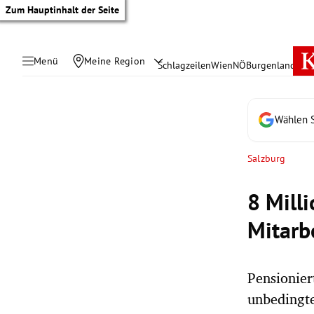
Zum Hauptinhalt der Seite
Menü
Meine Region
Schlagzeilen
Wien
NÖ
Burgenland
Öste
Wählen S
Salzburg
8 Mill
Mitarbe
Pensionier
tik Untermenü
unbedingter
rreich Untermenü