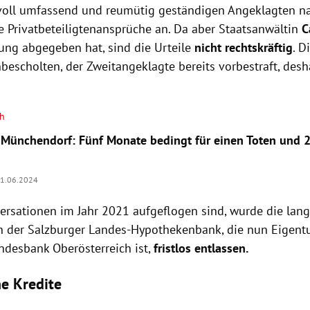
voll umfassend und reumütig geständigen Angeklagten n
e Privatbeteiligtenansprüche an. Da aber Staatsanwältin
C
rung abgegeben hat, sind die Urteile
nicht rechtskräftig
. D
nbescholten, der Zweitangeklagte bereits vorbestraft, des
ch
Münchendorf: Fünf Monate bedingt für einen Toten und 
1.06.2024
versationen im Jahr 2021 aufgeflogen sind, wurde die lang
in der Salzburger Landes-Hypothekenbank, die nun Eigent
andesbank Oberösterreich ist,
fristlos entlassen.
he Kredite