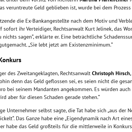
as veruntreute Geld geblieben ist, wurde bei dem Prozess 
sitzende die Ex-Bankangestellte nach dem Motiv und Verbl
iff sofort ihr Verteidiger, Rechtsanwalt Kurt Jelinek, das Wo
 nichts sagen“, erklärte er. Eine beträchtliche Schadens
gutgemacht. „Sie lebt jetzt am Existenzminimum.“
Konkurs
iger des Zweitangeklagten, Rechtsanwalt
Christoph Hirsch
ohin denn das Geld geflossen sei, es seien nicht die gesa
Euro bei seinem Mandanten angekommen. Es würden auch
wird aber für diesen Schaden gerade stehen.“
ge Unternehmer selbst sagte, die Tat habe sich „aus der N
ickelt“. Das Ganze habe eine „Eigendynamik nach Art eine
r habe das Geld großteils für die mittlerweile in Konku