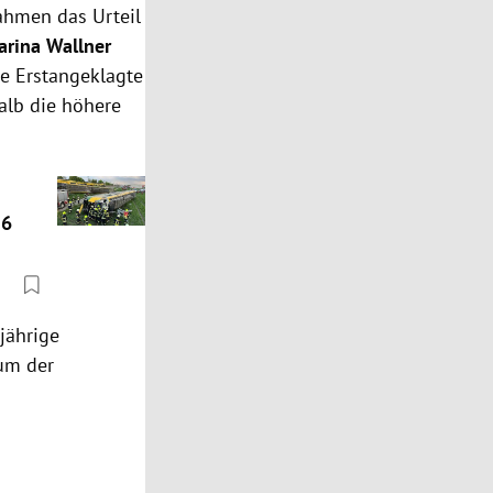
ahmen das Urteil
arina Wallner
ie Erstangeklagte
halb die höhere
26
jährige
um der