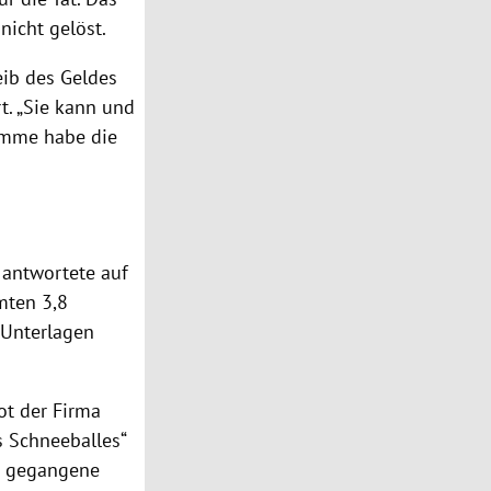
nicht gelöst.
eib des Geldes
rt. „Sie kann und
summe habe die
,
antwortete auf
mten 3,8
 Unterlagen
ot der Firma
s Schneeballes“
rs gegangene