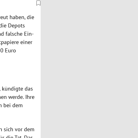
reut haben, die
 die Depots
d falsche Ein-
tpapiere einer
00 Euro
, kündigte das
hen werde. Ihre
in bei dem
n sich vor dem
ür die Tat. Das