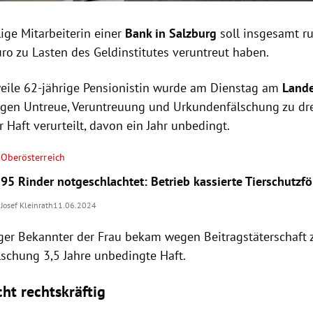
ige Mitarbeiterin einer
Bank in Salzburg
soll insgesamt r
ro zu Lasten des Geldinstitutes veruntreut haben.
weile 62-jährige Pensionistin wurde am Dienstag am
Lande
en Untreue, Veruntreuung und Urkundenfälschung zu dre
r Haft verurteilt, davon ein Jahr unbedingt.
Oberösterreich
95 Rinder notgeschlachtet: Betrieb kassierte Tierschutzf
Josef Kleinrath
11.06.2024
iger Bekannter der Frau bekam wegen Beitragstäterschaft 
schung 3,5 Jahre unbedingte Haft.
cht rechtskräftig