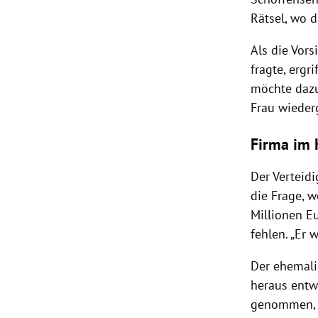
Rätsel, wo d
Als die Vor
fragte, ergr
möchte dazu
Frau wieder
Firma im 
Der Verteid
die Frage, w
Millionen 
fehlen. „Er 
Der ehemali
heraus entw
genommen, e