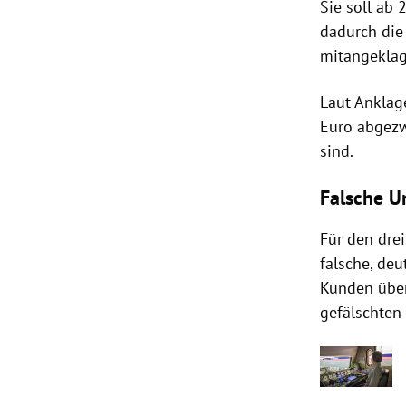
Sie soll ab
dadurch die
mitangeklag
Laut Anklag
Euro abgezw
sind.
Falsche U
Für den dre
falsche, de
Kunden über
gefälschten 