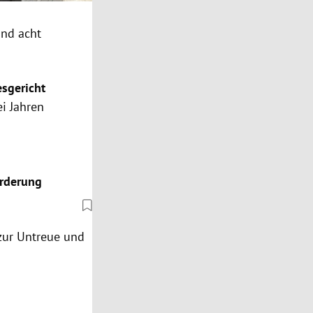
und acht
sgericht
i Jahren
örderung
zur Untreue und