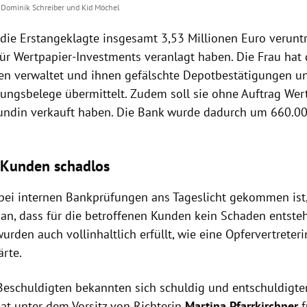
Dominik Schreiber
und
Kid Möchel
 die Erstangeklagte insgesamt 3,53 Millionen Euro verunt
ür Wertpapier-Investments veranlagt haben. Die Frau hat
en verwaltet und ihnen gefälschte Depotbestätigungen un
ungsbelege übermittelt. Zudem soll sie ohne Auftrag Wer
undin verkauft haben. Die Bank wurde dadurch um 660.0
 Kunden schadlos
l bei internen Bankprüfungen ans Tageslicht gekommen ist
t an, dass für die betroffenen Kunden kein Schaden entste
rden auch vollinhaltlich erfüllt, wie eine Opfervertreter
ärte.
Beschuldigten bekannten sich schuldig und entschuldigte
at unter dem Vorsitz von Richterin
Martina Pfarrkirchner
f