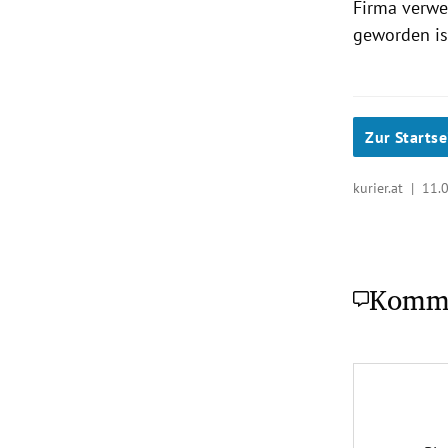
Firma verwen
geworden ist
Zur Startse
kurier.at |
11.
Komm