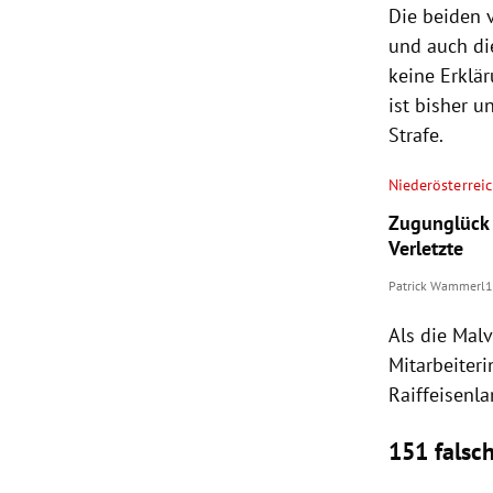
Die beiden 
und auch di
keine Erklä
ist bisher u
Strafe.
Niederösterrei
Zugunglück 
Verletzte
Patrick Wammerl
1
Als die Mal
Mitarbeiter
Raiffeisenl
151 falsc