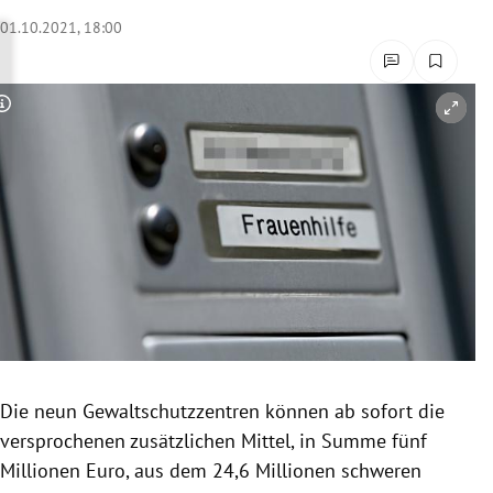
rreich Untermenü
01.10.2021, 18:00
rt Untermenü
Copyright-Hinweis öffnen/schließen
schaft Untermenü
s Untermenü
zeit Untermenü
undheit Untermenü
tur Untermenü
nung Untermenü
Die neun Gewaltschutzzentren können ab sofort die
versprochenen zusätzlichen Mittel, in Summe fünf
lität Untermenü
Millionen Euro, aus dem 24,6 Millionen schweren