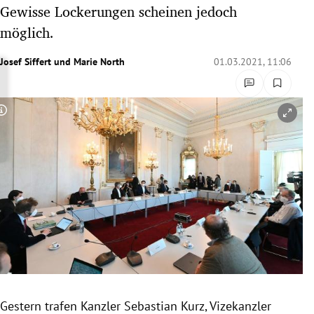
Gewisse Lockerungen scheinen jedoch
rreich Untermenü
möglich.
rt Untermenü
Josef Siffert
und
Marie North
01.03.2021, 11:06
schaft Untermenü
s Untermenü
Copyright-Hinweis öffnen/schließen
zeit Untermenü
undheit Untermenü
tur Untermenü
nung Untermenü
lität Untermenü
Gestern trafen Kanzler Sebastian Kurz, Vizekanzler