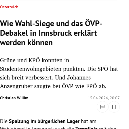
rreich Untermenü
Österreich
rt Untermenü
Wie Wahl-Siege und das ÖVP-
Debakel in Innsbruck erklärt
schaft Untermenü
werden können
s Untermenü
Grüne und KPÖ konnten in
zeit Untermenü
Studentenwohngebieten punkten. Die SPÖ hat
undheit Untermenü
sich breit verbessert. Und Johannes
Anzengruber saugte bei ÖVP wie FPÖ ab.
tur Untermenü
Christian Willim
15.04.2024, 20:07
nung Untermenü
lität Untermenü
Die
Spaltung im bürgerlichen Lager
hat am
Wahlabend in Innsbruck auch die
Trennlinie
mit den