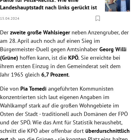
Landeshauptstadt nach links gerückt ist
15.04.2024
Der
zweite große Wahlsieger
neben Anzengruber, der
am 28. April auch noch auf einen Sieg im
Bürgermeister-Duell gegen Amtsinhaber
Georg Willi
(Grüne)
hoffen kann, ist die
KPÖ.
Sie erreichte bei
ihrem ersten Einzug in den Gemeinderat seit dem
Jahr 1965 gleich
6,7 Prozent
.
Die von
Pia Tomedi
angeführten Kommunisten
konzentrierten sich laut eigenen Angaben im
Wahlkampf stark auf die großen Wohngebiete im
Osten der Stadt - traditionell auch Domänen der FPÖ
und der SPÖ. Wie das Amt für Statistik heraushebt,
schnitt die KPÖ aber offenbar dort
überdurschnittlich
gut
ab, wo die Grünen - sie konnten Platz eins halten