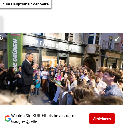
Zum Hauptinhalt der Seite
Copyright-Hinweis öffnen/schließen
Wählen Sie KURIER als bevorzugte
Aktivieren
tik Untermenü
Google-Quelle