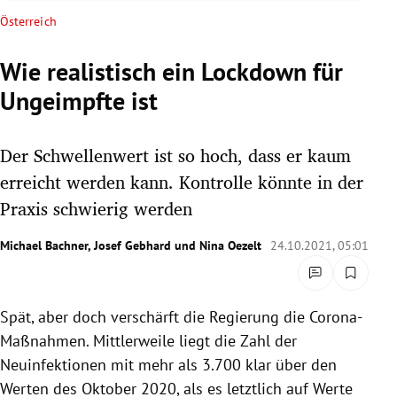
rreich Untermenü
Österreich
rt Untermenü
Wie realistisch ein Lockdown für
Ungeimpfte ist
schaft Untermenü
s Untermenü
Der Schwellenwert ist so hoch, dass er kaum
erreicht werden kann. Kontrolle könnte in der
zeit Untermenü
Praxis schwierig werden
undheit Untermenü
Michael Bachner
,
Josef Gebhard
und
Nina Oezelt
24.10.2021, 05:01
tur Untermenü
Spät, aber doch verschärft die Regierung die Corona-
nung Untermenü
Maßnahmen. Mittlerweile liegt die Zahl der
lität Untermenü
Neuinfektionen mit mehr als 3.700 klar über den
Werten des Oktober 2020, als es letztlich auf Werte