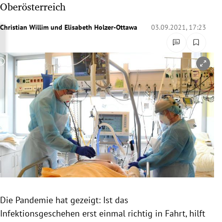
Oberösterreich
rreich Untermenü
Christian Willim
und
Elisabeth Holzer-Ottawa
03.09.2021, 17:23
rt Untermenü
schaft Untermenü
Copyright-Hinweis öffnen/schließen
s Untermenü
zeit Untermenü
undheit Untermenü
tur Untermenü
nung Untermenü
Die Pandemie hat gezeigt: Ist das
lität Untermenü
Infektionsgeschehen erst einmal richtig in Fahrt, hilft