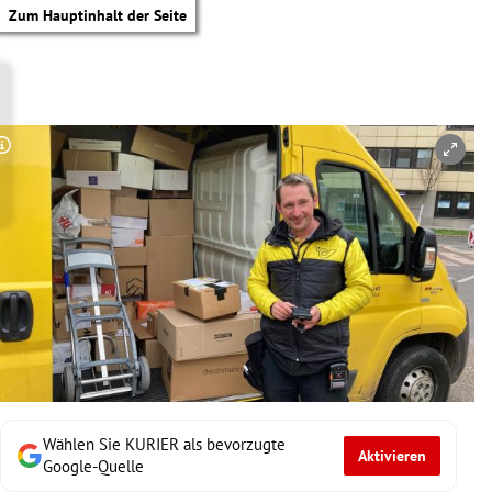
Zum Hauptinhalt der Seite
Copyright-Hinweis öffnen/schließen
Wählen Sie KURIER als bevorzugte
Aktivieren
tik Untermenü
Google-Quelle