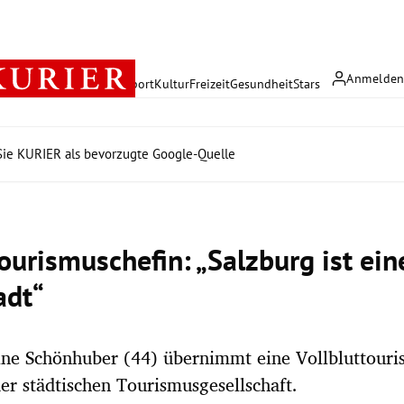
Anmelde
rreich
Politik
Wirtschaft
Sport
Kultur
Freizeit
Gesundheit
Stars
ie KURIER als bevorzugte Google-Quelle
ourismuschefin: „Salzburg ist ein
adt“
ine Schönhuber (44) übernimmt eine Vollbluttouris
der städtischen Tourismusgesellschaft.