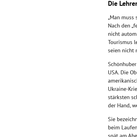
Die Lehre
„Man muss s
Nach den „fe
nicht autom
Tourismus le
seien nicht
Schönhuber 
USA. Die Ob
amerikanisc
Ukraine-Kri
stärksten s
der Hand, we
Sie bezeichn
beim Laufen
spät am Abe