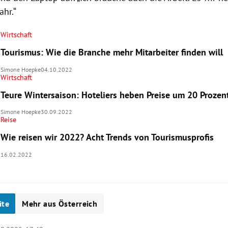
ahr.“
Wirtschaft
Tourismus: Wie die Branche mehr Mitarbeiter finden will
Simone Hoepke
04.10.2022
Wirtschaft
Teure Wintersaison: Hoteliers heben Preise um 20 Prozen
Simone Hoepke
30.09.2022
Reise
Wie reisen wir 2022? Acht Trends von Tourismusprofis
16.02.2022
ite
Mehr aus Österreich