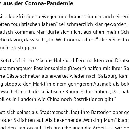
n aus der Corona-Pandemie
ich kurzfristiger bewegen und braucht immer auch einen 
tten touristischen Jahren“ sei schmerzlich klar geworden,
atisch kommen. Man dürfe sich nicht ausruhen, meint Sc
be davon, dass sich „die Welt normal dreht“. Die Reisestr
 mehr zu stoppen.
setzt auf einen Mix aus Nah- und Fernmärkten von Deutsc
erammergauer Passionsspiele (Bayern) halfen mit ihrer S
he Gäste schneller als erwartet wieder nach Salzburg kam
eg stoppte den Markt in einem geringeren Ausmaß als bef
chwächelt noch der asiatische Raum. Schönhuber: „Das hab
il es in Ländern wie China noch Restriktionen gibt.“
et sich selbst als Stadtmensch, lädt ihre Batterien aber g
 oder Skifahren auf. Als bekennende „Working Mum“ klapp
nd den Laptop auf. „Ich brauche auch die Arbeit. Es wir h