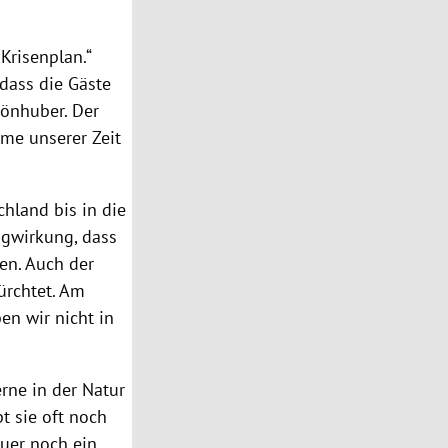
Krisenplan.“
 dass die Gäste
hönhuber. Der
öme unserer Zeit
hland bis in die
ogwirkung, dass
en. Auch der
ürchtet. Am
en wir nicht in
erne in der Natur
t sie oft noch
euer noch ein