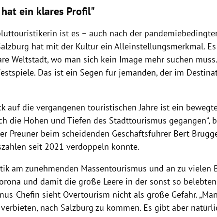
hat ein klares Profil"
bluttouristikerin ist es – auch nach der pandemiebedingten
alzburg hat mit der Kultur ein Alleinstellungsmerkmal. Es 
re Weltstadt, wo man sich kein Image mehr suchen muss. 
Festspiele. Das ist ein Segen für jemanden, der im Destina
k auf die vergangenen touristischen Jahre ist ein bewegte
ch die Höhen und Tiefen des Stadttourismus gegangen“, b
er Preuner beim scheidenden Geschäftsführer Bert Brugger
zahlen seit 2021 verdoppeln konnte.
itik am zunehmenden Massentourismus und an zu vielen B
orona und damit die große Leere in der sonst so belebten 
mus-Chefin sieht Overtourism nicht als große Gefahr. „Ma
erbieten, nach Salzburg zu kommen. Es gibt aber natürli