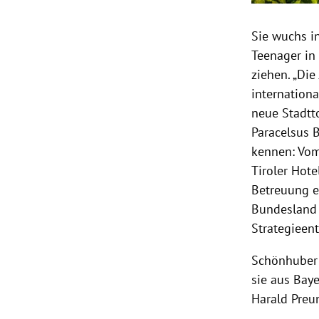
Sie wuchs in
Teenager in 
ziehen. „Di
internationa
neue Stadtt
Paracelsus 
kennen: Vom
Tiroler Hot
Betreuung ei
Bundesland 
Strategieen
Schönhuber 
sie aus Bay
Harald Preun