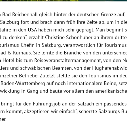
 Bad Reichenhall gleich hinter der deutschen Grenze auf, 
Salzburg fort und brach dann früh ihre Zelte ab, um in di
e Jahre in den USA haben mich sehr geprägt. Man beginnt s
l zu denken“, erzählt Christine Schönhuber an ihrem dritte
ourismus-Chefin in Salzburg, verantwortlich für Tourismus
Bad & Kurhaus. Sie lernte die Branche von den unterschied
 Hotel bis zum Reiseveranstaltermanagement, von den Ne
eliers und schwäbischen Beamten, von der Flughafenabwic
nzelner Betriebe. Zuletzt stellte sie den Tourismus im de
Baden-Württemberg auf noch internationalere Beine, setz
twicklung in Gang und baute vor allem den amerikanische
bringt für den Führungsjob an der Salzach ein passendes P
ern kommt, akzeptieren wir einfach“, scherzte Salzburgs B
er.