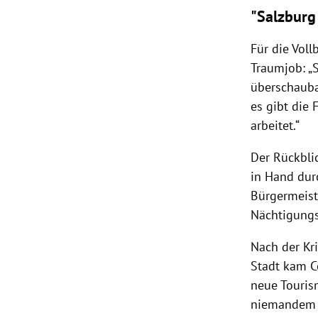
"Salzburg 
Für die Voll
Traumjob: „S
überschauba
es gibt die 
arbeitet.“
Der Rückblic
in Hand dur
Bürgermeist
Nächtigungs
Nach der Kr
Stadt kam C
neue Touris
niemandem v