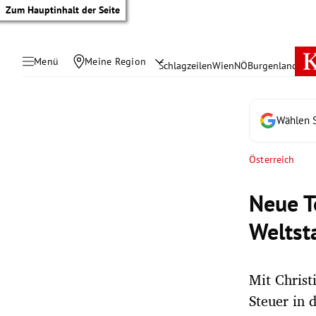
Zum Hauptinhalt der Seite
Menü
Meine Region
Schlagzeilen
Wien
NÖ
Burgenland
Öste
Wählen S
Österreich
Neue T
Weltst
Mit Christ
tik Untermenü
Steuer in 
rreich Untermenü