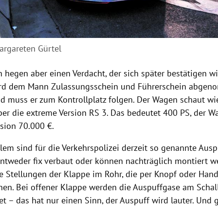
rgareten Gürtel
 hegen aber einen Verdacht, der sich später bestätigen w
ird dem Mann Zulassungsschein und Führerschein abgen
d muss er zum Kontrollplatz folgen. Der Wagen schaut wi
aber die extreme Version RS 3. Das bedeutet 400 PS, der W
rsion 70.000 €.
lem sind für die Verkehrspolizei derzeit so genannte Ausp
entweder fix verbaut oder können nachträglich montiert we
e Stellungen der Klappe im Rohr, die per Knopf oder Hand
en. Bei offener Klappe werden die Auspuffgase am Scha
et – das hat nur einen Sinn, der Auspuff wird lauter. Und 