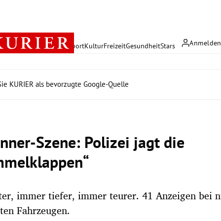
Anmelde
rreich
Politik
Wirtschaft
Sport
Kultur
Freizeit
Gesundheit
Stars
ie KURIER als bevorzugte Google-Quelle
nner-Szene: Polizei jagt die
mmelklappen“
er, immer tiefer, immer teurer. 41 Anzeigen bei 
rten Fahrzeugen.