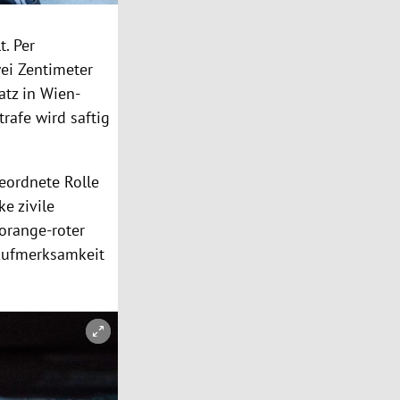
t. Per
wei Zentimeter
atz in Wien-
afe wird saftig
eordnete Rolle
ke zivile
 orange-roter
e Aufmerksamkeit