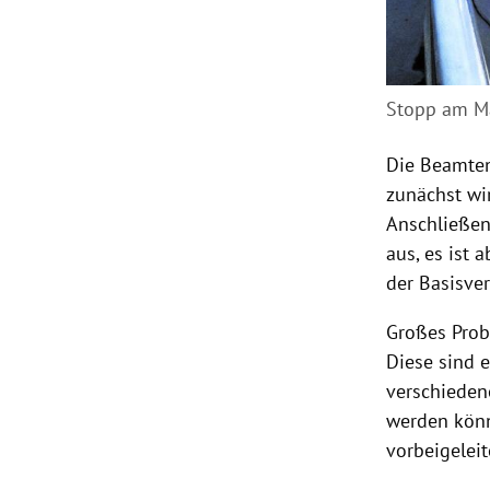
Stopp am Ma
Die Beamten
zunächst w
Anschließen
aus, es ist 
der Basisve
Großes Prob
Diese sind 
verschieden
werden könn
vorbeigeleit