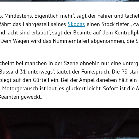
. Mindestens. Eigentlich mehr“, sagt der Fahrer und lächel
fährt das Fahrgestell seines
Skodas
einen Stock tiefer. „Z
nd
, acht sind erlaubt“, sagt der Beamte auf dem Kontrollpl
 Dem Wagen wird das Nummerntaferl abgenommen, die Str
cheint bei manchen in der Szene ohnehin nur eine unterg
„Bussard 31 unterwegs“, lautet der Funkspruch. Die PS-star
biegt auf den Gürteil ein. Bei der Ampel daneben hält ein
 Motorgeräusch ist laut, es gluckert leicht. Sofort ist di
Beamten geweckt.
Hinweis öffnen/schließen