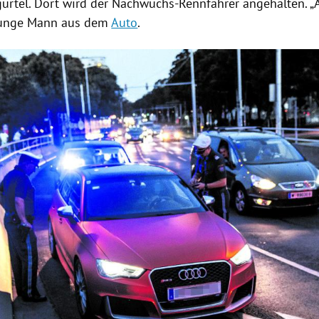
ürtel. Dort wird der Nachwuchs-Rennfahrer angehalten. „Al
 junge Mann aus dem
Auto
.
Hinweis öffnen/schließen