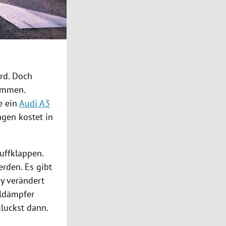
ird. Doch
ommen.
e ein
Audi A3
agen kostet in
uffklappen.
rden. Es gibt
y verändert
lldämpfer
gluckst dann.