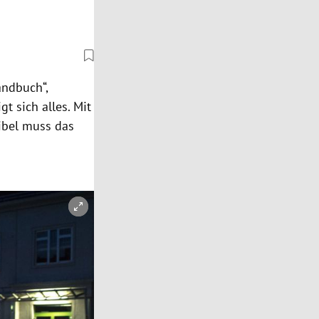
andbuch“,
t sich alles. Mit
zibel muss das