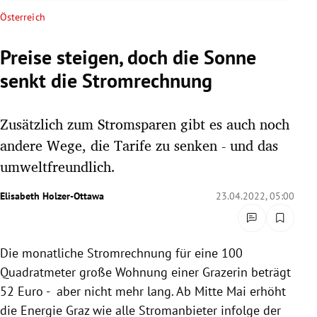
rreich Untermenü
Österreich
rt Untermenü
Preise steigen, doch die Sonne
senkt die Stromrechnung
schaft Untermenü
s Untermenü
Zusätzlich zum Stromsparen gibt es auch noch
andere Wege, die Tarife zu senken - und das
zeit Untermenü
umweltfreundlich.
undheit Untermenü
Elisabeth Holzer-Ottawa
23.04.2022, 05:00
tur Untermenü
Die monatliche Stromrechnung für eine 100
nung Untermenü
Quadratmeter große Wohnung einer Grazerin beträgt
lität Untermenü
52 Euro - aber nicht mehr lang. Ab Mitte Mai erhöht
die Energie Graz wie alle Stromanbieter infolge der