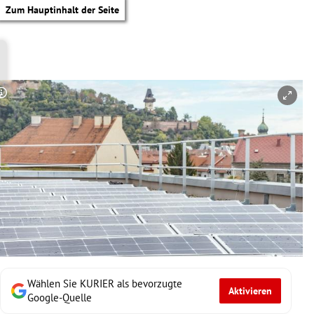
Zum Hauptinhalt der Seite
Copyright-Hinweis öffnen/schließen
Wählen Sie KURIER als bevorzugte
Aktivieren
tik Untermenü
Google-Quelle