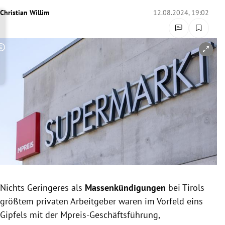
rreich Untermenü
Christian Willim
12.08.2024, 19:02
rt Untermenü
Copyright-Hinweis öffnen/schließen
schaft Untermenü
s Untermenü
zeit Untermenü
undheit Untermenü
tur Untermenü
nung Untermenü
Nichts Geringeres als
Massenkündigungen
bei Tirols
größtem privaten Arbeitgeber waren im Vorfeld eins
lität Untermenü
Gipfels mit der Mpreis-Geschäftsführung,