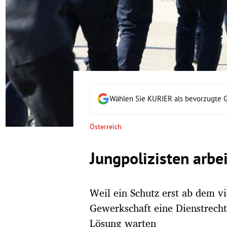
rt Untermenü
schaft Untermenü
s Untermenü
zeit Untermenü
Wählen Sie KURIER als bevorzugte 
undheit Untermenü
Österreich
tur Untermenü
Jungpolizisten arbe
nung Untermenü
Weil ein Schutz erst ab dem vi
lität Untermenü
Gewerkschaft eine Dienstrecht
Lösung warten