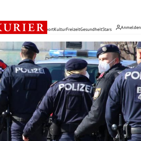
Anmelde
rreich
Politik
Wirtschaft
Sport
Kultur
Freizeit
Gesundheit
Stars