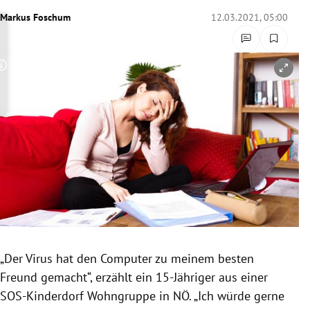
rreich Untermenü
Markus Foschum
12.03.2021, 05:00
rt Untermenü
Copyright-Hinweis öffnen/schließen
schaft Untermenü
s Untermenü
zeit Untermenü
undheit Untermenü
tur Untermenü
nung Untermenü
„Der Virus hat den Computer zu meinem besten
Freund gemacht“, erzählt ein 15-Jähriger aus einer
lität Untermenü
SOS-Kinderdorf Wohngruppe in NÖ. „Ich würde gerne