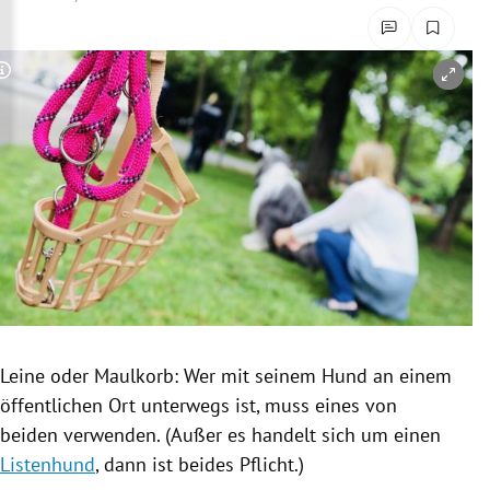
rreich Untermenü
rt Untermenü
Copyright-Hinweis öffnen/schließen
schaft Untermenü
s Untermenü
zeit Untermenü
undheit Untermenü
tur Untermenü
Leine
oder
Maulkorb
: Wer mit seinem Hund an einem
nung Untermenü
öffentlichen Ort unterwegs ist, muss eines von
beiden verwenden. (Außer es handelt sich um einen
lität Untermenü
Listenhund
, dann ist beides Pflicht.)