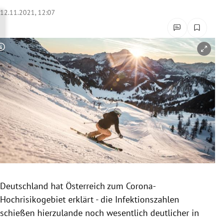
rreich Untermenü
12.11.2021, 12:07
rt Untermenü
Copyright-Hinweis öffnen/schließen
schaft Untermenü
s Untermenü
zeit Untermenü
undheit Untermenü
tur Untermenü
nung Untermenü
Deutschland hat Österreich zum Corona-
Hochrisikogebiet erklärt - die Infektionszahlen
lität Untermenü
schießen hierzulande noch wesentlich deutlicher in