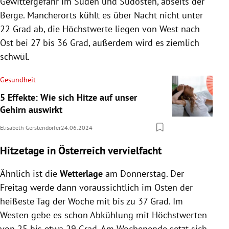
Gewittergefahr im Süden und Südosten, abseits der
Berge. Mancherorts kühlt es über Nacht nicht unter
22 Grad ab, die Höchstwerte liegen von West nach
Ost bei 27 bis 36 Grad, außerdem wird es ziemlich
schwül.
Gesundheit
5 Effekte: Wie sich Hitze auf unser
Gehirn auswirkt
Elisabeth Gerstendorfer
24.06.2024
Hitzetage in Österreich vervielfacht
Ähnlich ist die
Wetterlage
am Donnerstag. Der
Freitag werde dann voraussichtlich im Osten der
heißeste Tag der Woche mit bis zu 37 Grad. Im
Westen gebe es schon Abkühlung mit Höchstwerten
von 25 bis etwa 29 Grad. Am Wochenende setzt sich