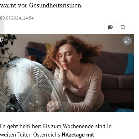
warnt vor Gesundheitsrisiken.
rreich Untermenü
09.07.2024, 14:54
rt Untermenü
schaft Untermenü
Copyright-Hinweis öffnen/schließen
s Untermenü
zeit Untermenü
undheit Untermenü
tur Untermenü
nung Untermenü
lität Untermenü
Es geht heiß her: Bis zum Wochenende sind in
weiten Teilen Österreichs
Hitzetage mit