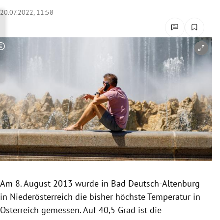
rreich Untermenü
20.07.2022, 11:58
rt Untermenü
Copyright-Hinweis öffnen/schließen
schaft Untermenü
s Untermenü
zeit Untermenü
undheit Untermenü
tur Untermenü
nung Untermenü
Am 8. August 2013 wurde in Bad Deutsch-Altenburg
in Niederösterreich die bisher höchste Temperatur in
lität Untermenü
Österreich gemessen. Auf 40,5 Grad ist die