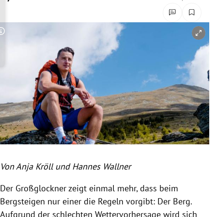
rreich Untermenü
rt Untermenü
Copyright-Hinweis öffnen/schließen
schaft Untermenü
s Untermenü
zeit Untermenü
undheit Untermenü
tur Untermenü
Von Anja Kröll und Hannes Wallner
nung Untermenü
Der Großglockner zeigt einmal mehr, dass beim
lität Untermenü
Bergsteigen nur einer die Regeln vorgibt: Der Berg.
Aufgrund der schlechten Wettervorhersage wird sich