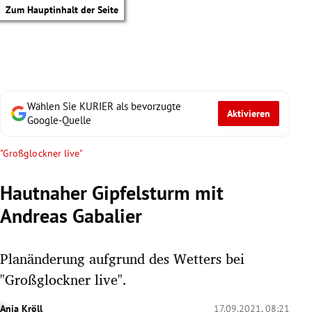
Zum Hauptinhalt der Seite
Wählen Sie KURIER als bevorzugte
Aktivieren
Google-Quelle
"Großglockner live"
Hautnaher Gipfelsturm mit
Andreas Gabalier
Planänderung aufgrund des Wetters bei
"Großglockner live".
tik Untermenü
Anja Kröll
17.09.2021, 08:21