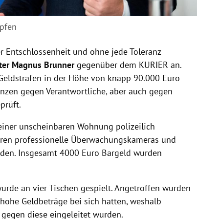
mpfen
er Entschlossenheit und ohne jede Toleranz
ster Magnus Brunner
gegenüber dem KURIER an.
Geldstrafen in der Höhe von knapp 90.000 Euro
enzen gegen Verantwortliche, aber auch gegen
prüft.
einer unscheinbaren Wohnung polizeilich
aren professionelle Überwachungskameras und
inden. Insgesamt 4000 Euro Bargeld wurden
urde an vier Tischen gespielt. Angetroffen wurden
 hohe Geldbeträge bei sich hatten, weshalb
gegen diese eingeleitet wurden.