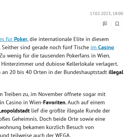
17.02.2023, 18:00
es für
Poker
, die internationale Elite in diesem
. Seither sind gerade noch fünf Tische
im
Casino
 Zu wenig für die tausenden Pokerfans in Wien.
 Hinterzimmer und dubiose Kellerlokale verlagert.
h an 20 bis 40 Orten in der Bundeshauptstadt
illegal
 Treiben zu, im November öffnete sogar mit
in Casino in Wien-
Favoriten
. Auch auf einem
Leopoldstadt
lief die größte illegale Runde der
roßes Geheimnis. Doch beide Orte sowie eine
etwohnung bekamen kürzlich Besuch von
t und teilweise auch der WEGA.