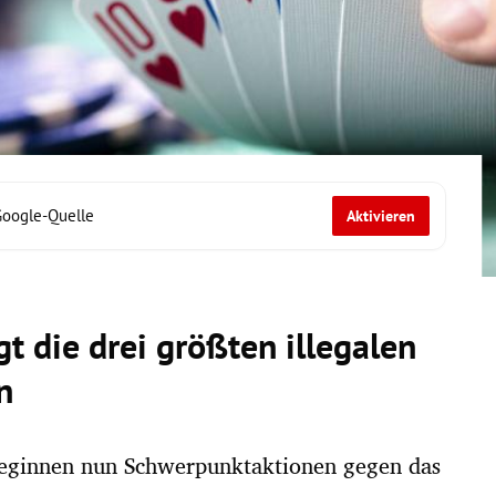
Google-Quelle
Aktivieren
t die drei größten illegalen
n
eginnen nun Schwerpunktaktionen gegen das