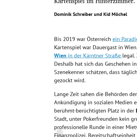
Kartenspiel im Hinterzimmer.
Dominik Schreiber
und
Kid Möchel
Bis 2019 war Österreich
ein Paradi
Kartenspiel war Dauergast in Wien
Wien
in der Kärntner Straße
legal.
Deshalb hat sich das Geschehen in
Szenekenner schätzen, dass täglic
gezockt wird.
Lange Zeit sahen die Behörden dem
Ankündigung in sozialen Medien e
berühmt-berüchtigten Platz in der
Stadt, unter Pokerfreunden kein g
professionelle Runde in einer Mi
Finanzpolizei, Bereitschaftseinhei