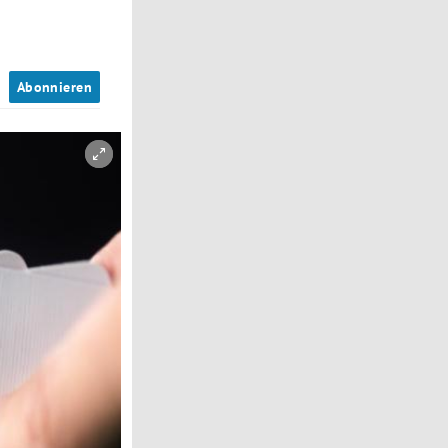
n
Abonnieren