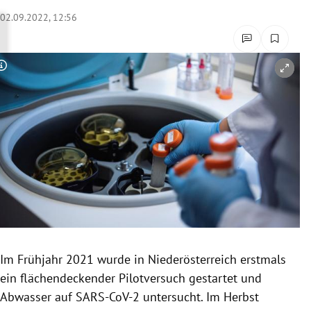
rreich Untermenü
02.09.2022, 12:56
rt Untermenü
Copyright-Hinweis öffnen/schließen
schaft Untermenü
s Untermenü
zeit Untermenü
undheit Untermenü
tur Untermenü
nung Untermenü
Im Frühjahr 2021 wurde in Niederösterreich erstmals
ein flächendeckender Pilotversuch gestartet und
lität Untermenü
Abwasser auf SARS-CoV-2 untersucht. Im Herbst