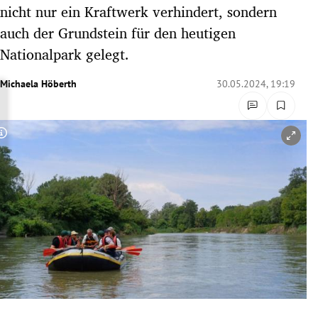
nicht nur ein Kraftwerk verhindert, sondern
rreich Untermenü
auch der Grundstein für den heutigen
rt Untermenü
Nationalpark gelegt.
schaft Untermenü
Michaela Höberth
30.05.2024, 19:19
s Untermenü
Copyright-Hinweis öffnen/schließen
zeit Untermenü
undheit Untermenü
tur Untermenü
nung Untermenü
lität Untermenü