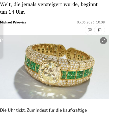
Welt, die jemals versteigert wurde, beginnt
rreich Untermenü
um 14 Uhr.
rt Untermenü
Michael Pekovics
03.05.2023, 10:08
schaft Untermenü
s Untermenü
Copyright-Hinweis öffnen/schließen
zeit Untermenü
undheit Untermenü
tur Untermenü
nung Untermenü
lität Untermenü
Die Uhr tickt. Zumindest für die kaufkräftige