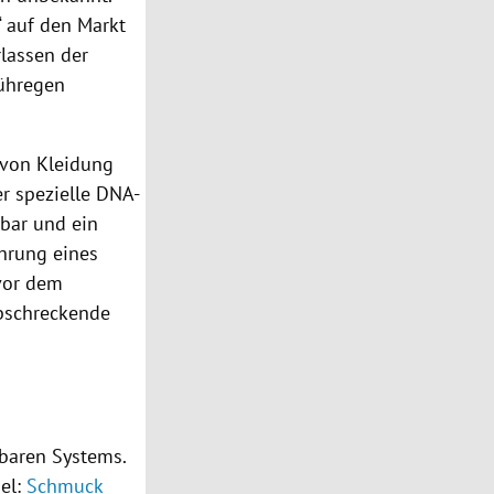
“ auf den Markt
lassen der
rühregen
von Kleidung
er spezielle DNA-
sbar und ein
ührung eines
vor dem
abschreckende
zbaren Systems.
iel:
Schmuck