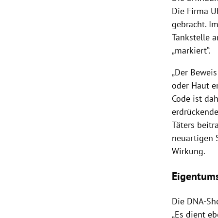
Die Firma U
gebracht. Im
Tankstelle
a
„markiert“.
„Der Beweis
oder Haut en
Code ist da
erdrückende
Täters beit
neuartigen 
Wirkung.
Eigentum
Die DNA-Show
„Es dient e