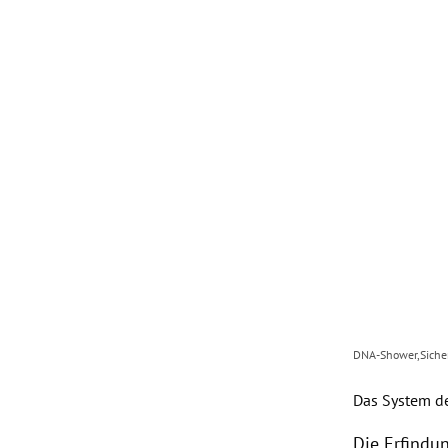
DNA-Shower,Sicherh
Das System d
Die Erfind