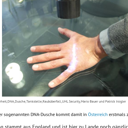
eit,DNA,Dusche,Tankstelle,Raubüberfall,UHL Security,Mario Bauer und Patrick Irsigler
er sogenannten DNA-Dusche kommt damit in
Österreich
erstmals 
ung stammt aus
England
und ist hier zu Lande noch gänzli