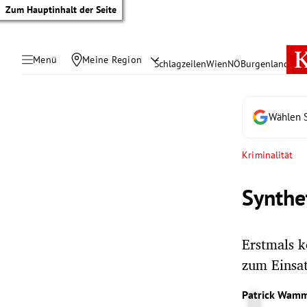
Zum Hauptinhalt der Seite
Menü
Meine Region
Schlagzeilen
Wien
NÖ
Burgenland
Öste
Wählen S
Kriminalität
Synthe
Erstmals 
zum Einsat
tik Untermenü
Patrick Wamm
rreich Untermenü