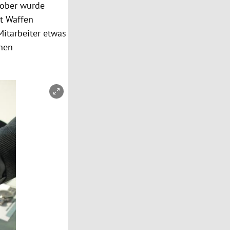
tober wurde
t Waffen
 Mitarbeiter etwas
chen