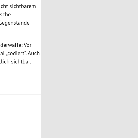
cht sichtbarem
ische
e Gegenstände
derwaffe: Vor
l „codiert“. Auch
ich sichtbar.