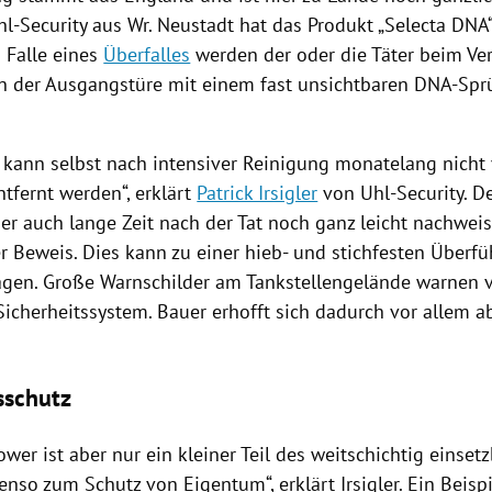
hl-Security aus
Wr
. Neustadt hat das Produkt „Selecta DNA
 Falle eines
Überfalles
werden der oder die Täter beim Ver
n der Ausgangstüre mit einem fast unsichtbaren DNA-Sp
 kann selbst nach intensiver
Reinigung
monatelang nicht 
tfernt werden“, erklärt
Patrick Irsigler
von Uhl-Security. D
her auch lange Zeit nach der Tat noch ganz leicht nachwei
r Beweis. Dies kann zu einer hieb- und stichfesten Überf
ragen. Große Warnschilder am Tankstellengelände warnen 
Sicherheitssystem.
Bauer
erhofft sich dadurch vor allem 
sschutz
er ist aber nur ein kleiner Teil des weitschichtig einset
benso zum Schutz von Eigentum“, erklärt
Irsigler
. Ein Beisp