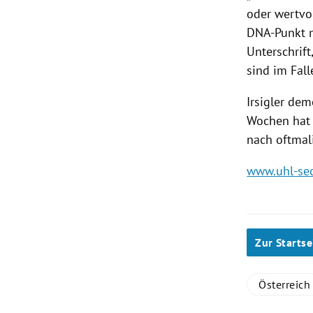
oder wertvo
DNA-Punkt m
Unterschrift
sind im Fall
Irsigler
demo
Wochen hat 
nach oftmal
www.uhl-sec
Zur Startse
Österreich