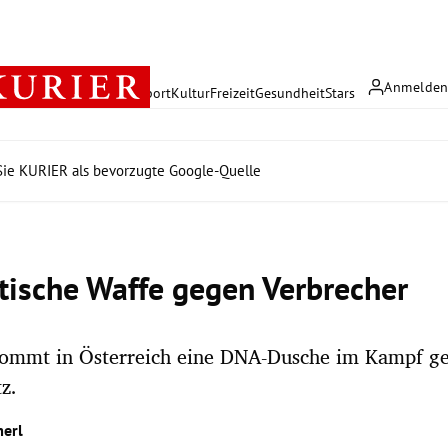
Anmelde
rreich
Politik
Wirtschaft
Sport
Kultur
Freizeit
Gesundheit
Stars
ie KURIER als bevorzugte Google-Quelle
tische Waffe gegen Verbrecher
kommt in Österreich eine DNA-Dusche im Kampf ge
z.
erl