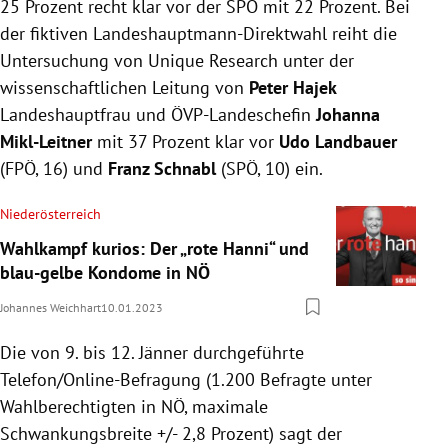
25 Prozent recht klar vor der SPÖ mit 22 Prozent. Bei
der fiktiven Landeshauptmann-Direktwahl reiht die
Untersuchung von Unique Research unter der
wissenschaftlichen Leitung von
Peter Hajek
Landeshauptfrau und ÖVP-Landeschefin
Johanna
Mikl-Leitner
mit 37 Prozent klar vor
Udo Landbauer
(FPÖ, 16) und
Franz Schnabl
(SPÖ, 10) ein.
Niederösterreich
Wahlkampf kurios: Der „rote Hanni“ und
blau-gelbe Kondome in NÖ
Johannes Weichhart
10.01.2023
Die von 9. bis 12. Jänner durchgeführte
Telefon/Online-Befragung (1.200 Befragte unter
Wahlberechtigten in NÖ, maximale
Schwankungsbreite +/- 2,8 Prozent) sagt der