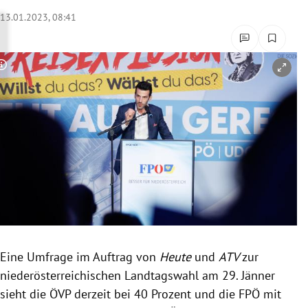
rreich Untermenü
13.01.2023, 08:41
rt Untermenü
Copyright-Hinweis öffnen/schließen
schaft Untermenü
s Untermenü
zeit Untermenü
undheit Untermenü
tur Untermenü
nung Untermenü
Eine Umfrage im Auftrag von
Heute
und
ATV
zur
niederösterreichischen Landtagswahl am 29. Jänner
lität Untermenü
sieht die ÖVP derzeit bei 40 Prozent und die FPÖ mit