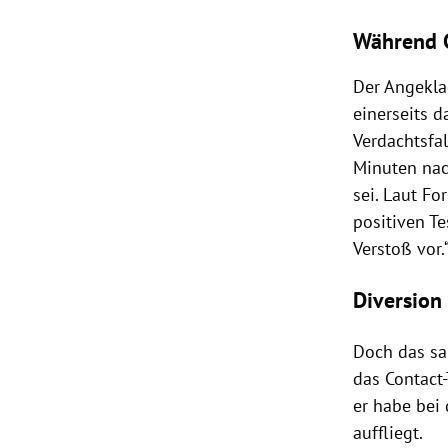
Während G
Der Angeklag
einerseits d
Verdachtsfal
Minuten nac
sei. Laut F
positiven Te
Verstoß vor.
Diversion
Doch das sah
das Contact
er habe bei 
auffliegt.