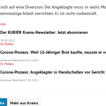
 sich auf eine Diversion. Der Angeklagte muss in sechs M
innützige Arbeit verrichten. Er ist nicht vorbestraft.
Info
Der KURIER Krems-Newsletter: Jetzt abonnieren
30.08.2022
St. Pölten
Corona-Prozess: Weil 16-Jähriger Brot kaufte, musste er v
Johannes Weichhart
16.03.2021
St. Pölten
Corona-Prozess: Angeklagter in Handschellen vor Gericht
Johannes Weichhart
27.01.2021
ite
Mehr aus Krems