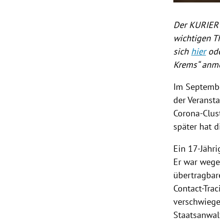
Der KURIER 
wichtigen T
sich
hier
ode
Krems“ anm
Im Septembe
der Veranst
Corona-Clus
später hat 
Ein 17-Jähr
Er war wege
übertragbar
Contact-Trac
verschwiegen
Staatsanwalt