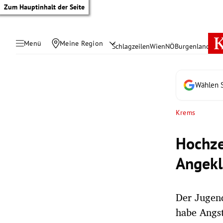
Zum Hauptinhalt der Seite
Menü
Meine Region
Schlagzeilen
Wien
NÖ
Burgenland
Öste
Wählen S
Krems
Hochze
Angekl
Der Jugend
tik Untermenü
habe Angst
rreich Untermenü