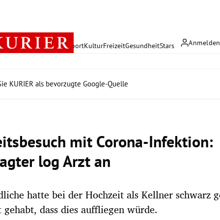
Anmelde
rreich
Politik
Wirtschaft
Sport
Kultur
Freizeit
Gesundheit
Stars
ie KURIER als bevorzugte Google-Quelle
itsbesuch mit Corona-Infektion:
agter log Arzt an
liche hatte bei der Hochzeit als Kellner schwarz g
 gehabt, dass dies auffliegen würde.