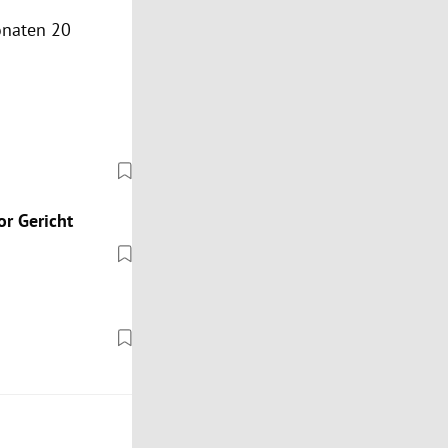
onaten 20
or Gericht