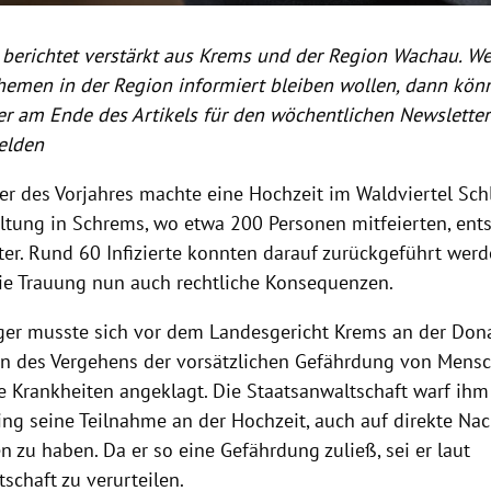
berichtet verstärkt aus Krems und der Region Wachau. We
hemen in der Region informiert bleiben wollen, dann kön
r am Ende des Artikels für den wöchentlichen Newsletter
elden
r des Vorjahres machte eine Hochzeit im Waldviertel Schl
altung in Schrems, wo etwa 200 Personen mitfeierten, ent
ter. Rund 60 Infizierte konnten darauf zurückgeführt werd
die Trauung nun auch rechtliche Konsequenzen.
iger musste sich vor dem Landesgericht Krems an der Don
n des Vergehens der vorsätzlichen Gefährdung von Mens
e Krankheiten angeklagt. Die Staatsanwaltschaft warf ihm
ing seine Teilnahme an der Hochzeit, auch auf direkte Nac
 zu haben. Da er so eine Gefährdung zuließ, sei er laut
schaft zu verurteilen.