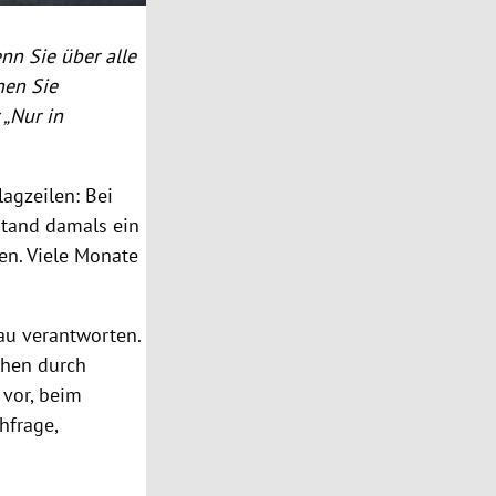
nn Sie über alle
nen Sie
 „Nur in
agzeilen: Bei
stand damals ein
en. Viele Monate
au verantworten.
chen durch
 vor, beim
hfrage,