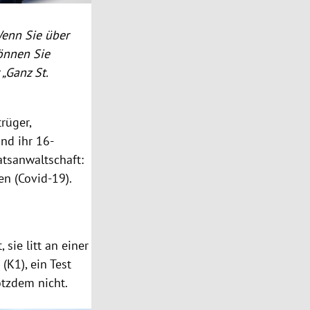
Wenn Sie über
können Sie
„Ganz St.
rüger,
nd ihr 16-
atsanwaltschaft:
n (Covid-19).
 sie litt an einer
(K1), ein Test
otzdem nicht.