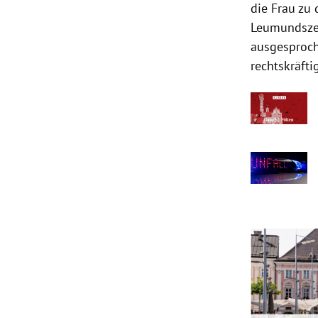
die Frau zu 
Leumundszeu
ausgesproche
rechtskräfti