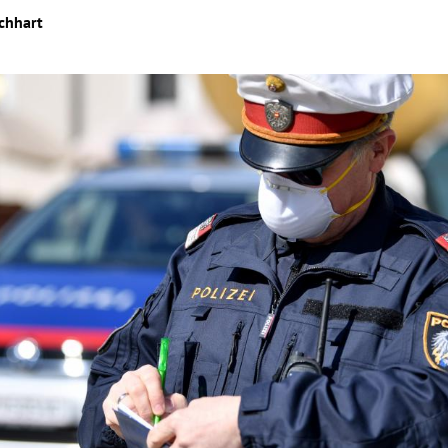
chhart
Hinweis öffnen/schließen