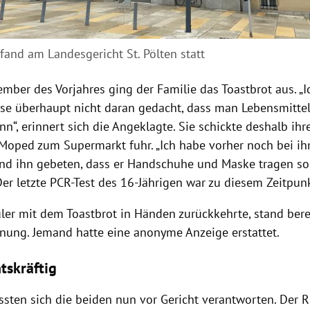
fand am Landesgericht St. Pölten statt
mber des Vorjahres ging der Familie das Toastbrot aus. „
ise überhaupt nicht daran gedacht, dass man Lebensmitte
nn“, erinnert sich die Angeklagte. Sie schickte deshalb ihr
Moped zum Supermarkt fuhr. „Ich habe vorher noch bei ih
d ihn gebeten, dass er Handschuhe und Maske tragen soll“
Der letzte PCR-Test des 16-Jährigen war zu diesem Zeitpunkt
ler mit dem Toastbrot in Händen zurückkehrte, stand berei
nung. Jemand hatte eine anonyme Anzeige erstattet.
tskräftig
sten sich die beiden nun vor Gericht verantworten. Der Ri