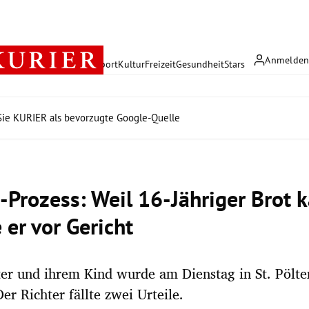
Anmelde
rreich
Politik
Wirtschaft
Sport
Kultur
Freizeit
Gesundheit
Stars
ie KURIER als bevorzugte Google-Quelle
-Prozess: Weil 16-Jähriger Brot k
 er vor Gericht
er und ihrem Kind wurde am Dienstag in St. Pölte
er Richter fällte zwei Urteile.