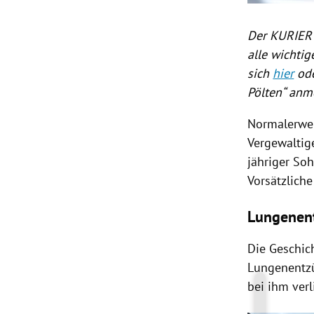
Der KURIER 
alle wichti
sich
hier
ode
Pölten“ anm
Normalerwei
Vergewaltige
jähriger So
Vorsätzlich
Lungenen
Die Geschich
Lungenentzün
bei ihm verl