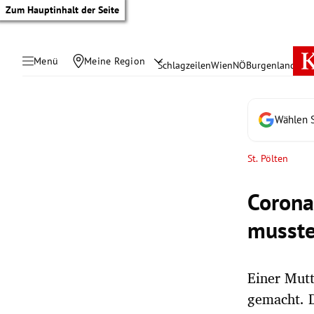
Zum Hauptinhalt der Seite
Menü
Meine Region
Schlagzeilen
Wien
NÖ
Burgenland
Öste
Wählen S
St. Pölten
Corona
musste
Einer Mutt
tik Untermenü
gemacht. D
rreich Untermenü