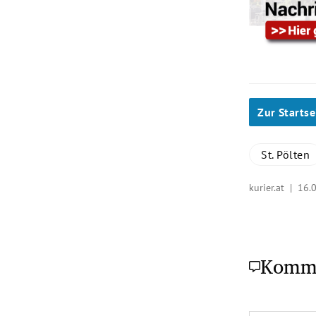
Zur Startse
St. Pölten
kurier.at |
16.
Komm