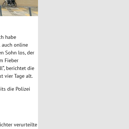
Ich habe
l auch online
en Sohn los, der
m Fieber
, berichtet die
 vier Tage alt.
ts die Polizei
chter verurteilte