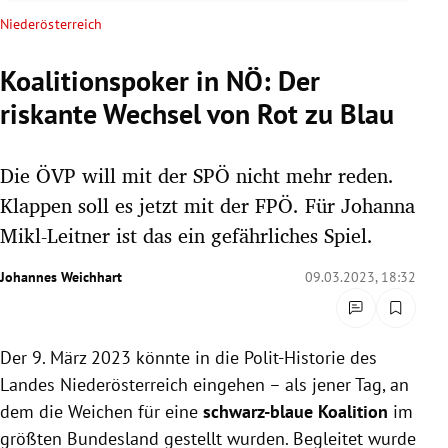
rreich Untermenü
Niederösterreich
rt Untermenü
Koalitionspoker in NÖ: Der
riskante Wechsel von Rot zu Blau
schaft Untermenü
s Untermenü
Die ÖVP will mit der SPÖ nicht mehr reden.
Klappen soll es jetzt mit der FPÖ. Für Johanna
zeit Untermenü
Mikl-Leitner ist das ein gefährliches Spiel.
undheit Untermenü
Johannes Weichhart
09.03.2023, 18:32
tur Untermenü
Der 9. März 2023 könnte in die Polit-Historie des
nung Untermenü
Landes Niederösterreich eingehen – als jener Tag, an
lität Untermenü
dem die Weichen für eine
schwarz-blaue Koalition
im
größten Bundesland gestellt wurden. Begleitet wurde