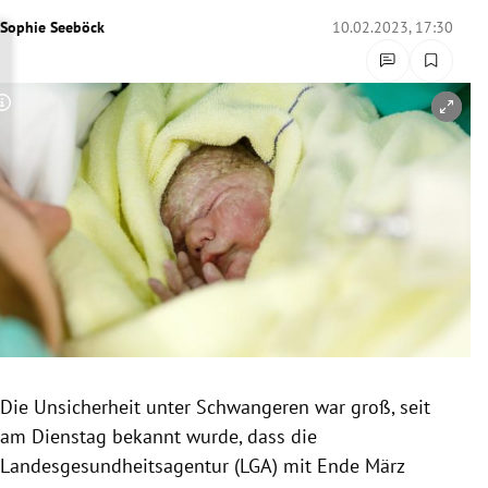
rreich Untermenü
Sophie Seeböck
10.02.2023, 17:30
rt Untermenü
Copyright-Hinweis öffnen/schließen
schaft Untermenü
s Untermenü
zeit Untermenü
undheit Untermenü
tur Untermenü
nung Untermenü
Die Unsicherheit unter Schwangeren war groß, seit
am Dienstag bekannt wurde, dass die
lität Untermenü
Landesgesundheitsagentur (LGA) mit Ende März