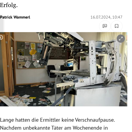
Erfolg.
rreich Untermenü
Patrick Wammerl
16.07.2024, 10:47
rt Untermenü
schaft Untermenü
Copyright-Hinweis öffnen/schließen
s Untermenü
zeit Untermenü
undheit Untermenü
tur Untermenü
nung Untermenü
lität Untermenü
Lange hatten die Ermittler keine Verschnaufpause.
Nachdem unbekannte Täter am Wochenende in