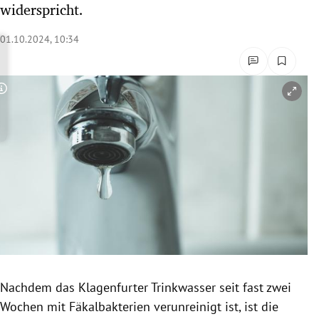
widerspricht.
rreich Untermenü
01.10.2024, 10:34
rt Untermenü
schaft Untermenü
Copyright-Hinweis öffnen/schließen
s Untermenü
zeit Untermenü
undheit Untermenü
tur Untermenü
nung Untermenü
Nachdem das Klagenfurter Trinkwasser seit fast zwei
lität Untermenü
Wochen mit Fäkalbakterien verunreinigt ist, ist die