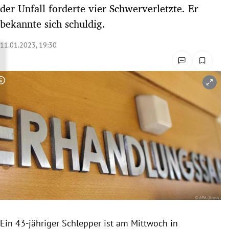
der Unfall forderte vier Schwerverletzte. Er
rreich Untermenü
bekannte sich schuldig.
rt Untermenü
11.01.2023, 19:30
schaft Untermenü
s Untermenü
Copyright-Hinweis öffnen/schließen
zeit Untermenü
undheit Untermenü
tur Untermenü
nung Untermenü
lität Untermenü
Ein 43-jähriger Schlepper ist am Mittwoch in