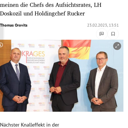
meinen die Chefs des Aufsichtsrates, LH
rreich Untermenü
Doskozil und Holdingchef Rucker
rt Untermenü
Thomas Orovits
23.02.2023, 13:51
schaft Untermenü
s Untermenü
Copyright-Hinweis öffnen/schließen
zeit Untermenü
undheit Untermenü
tur Untermenü
nung Untermenü
lität Untermenü
Nächster Knalleffekt in der