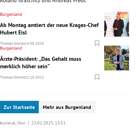
Roland Graschitz und Andreas Predl.
Burgenland
Ab Montag amtiert der neue Krages-Chef
Hubert Eisl
Thomas Orovits
14.08.2020
Burgenland
Ärzte-Präsident: „Das Gehalt muss
merklich höher sein“
Thomas Orovits
22.10.2022
Zur Startseite
Mehr aus Burgenland
kurier.at, thor |
23.02.2023, 13:51