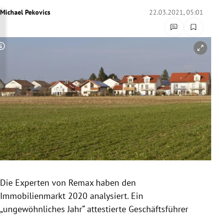
rreich Untermenü
Michael Pekovics
22.03.2021, 05:01
rt Untermenü
Copyright-Hinweis öffnen/schließen
schaft Untermenü
s Untermenü
zeit Untermenü
undheit Untermenü
tur Untermenü
nung Untermenü
Die Experten von Remax haben den
Immobilienmarkt 2020 analysiert. Ein
lität Untermenü
„ungewöhnliches Jahr“ attestierte Geschäftsführer