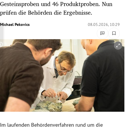
Gesteinsproben und 46 Produktproben. Nun
rreich Untermenü
prüfen die Behörden die Ergebnisse.
rt Untermenü
Michael Pekovics
08.05.2026, 10:29
schaft Untermenü
Copyright-Hinweis öffnen/schließen
s Untermenü
zeit Untermenü
undheit Untermenü
tur Untermenü
nung Untermenü
lität Untermenü
Im laufenden Behördenverfahren rund um die