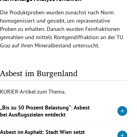
Die Produktproben wurden zunächst nach Norm
homogenisiert und gesiebt, um repräsentative
Proben zu erhalten. Danach wurden Feinfraktionen
gemahlen und mittels Röntgendiffraktion an der TU
Graz auf ihren Mineralbestand untersucht.
Asbest im Burgenland
KURIER-Artikel zum Thema.
„Bis zu 50 Prozent Belastung“: Asbest
bei Ausflugszielen entdeckt
Greenpeace entdeckt Asbest bei sieben Ausflugszielen im
Asbest im Asphalt: Stadt Wien setzt
Burgenland und fordert rasche Sanierung.