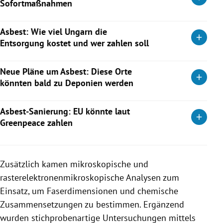
Sofortmaßnahmen
Weiterlesen
Laborergebnisse bestätigen Asbest in Straßenbelägen, diese
Asbest: Wie viel Ungarn die
sollen nun rasch versiegelt werden. Auch Kontrollen wurden
Entsorgung kostet und wer zahlen soll
verschärft.
22 Straßen in Szombathely betroffen, Arbeiten starten in ein
Weiterlesen
Neue Pläne um Asbest: Diese Orte
bis zwei Wochen.
könnten bald zu Deponien werden
Weiterlesen
Das Umweltministerium prüft, geschlossene Steinbrüche
Asbest-Sanierung: EU könnte laut
künftig als Asbest-Deponien zu nutzen.
Greenpeace zahlen
Weiterlesen
Greenpeace sieht Chancen auf Mittel aus dem EU-
Solidaritätsfonds für eine mögliche Sanierung. Das Land
Zusätzlich kamen mikroskopische und
nennt die Aussagen hingegen „nicht nachvollziehbar“ und
rasterelektronenmikroskopische Analysen zum
verweist auf den Bund.
Einsatz, um Faserdimensionen und chemische
Weiterlesen
Zusammensetzungen zu bestimmen. Ergänzend
wurden stichprobenartige Untersuchungen mittels