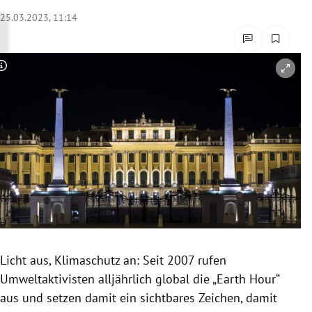
rreich Untermenü
25.03.2023, 11:14
rt Untermenü
Copyright-Hinweis öffnen/schließen
schaft Untermenü
s Untermenü
zeit Untermenü
undheit Untermenü
tur Untermenü
nung Untermenü
Licht aus, Klimaschutz an: Seit 2007 rufen
Umweltaktivisten alljährlich global die „Earth Hour“
lität Untermenü
aus und setzen damit ein sichtbares Zeichen, damit