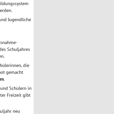
Bildungssystem
erden.
 und Jugendliche
usnahme-
des Schuljahres
en.
hülerinnen, die
ebot gemacht
rn
.
 und Schülern in
er Freizeit gibt
uljahr neu