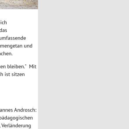
ich
 das
e umfassende
ammengetan und
achen.
zen bleiben." Mit
h ist sitzen
Hannes Androsch:
 pädagogischen
, Verländerung