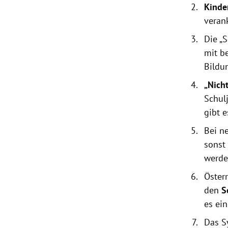
Kinde
veran
Die „
mit b
Bildu
„Nich
Schul
gibt 
Bei n
sonst
werde
Öster
den
S
es ein
Das S