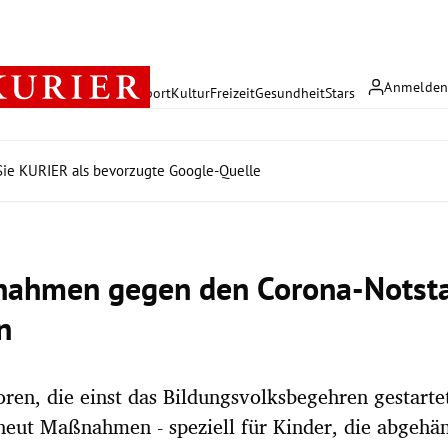
Anmelde
rreich
Politik
Wirtschaft
Sport
Kultur
Freizeit
Gesundheit
Stars
ie KURIER als bevorzugte Google-Quelle
ahmen gegen den Corona-Notsta
n
toren, die einst das Bildungsvolksbegehren gestarte
neut Maßnahmen - speziell für Kinder, die abgehä