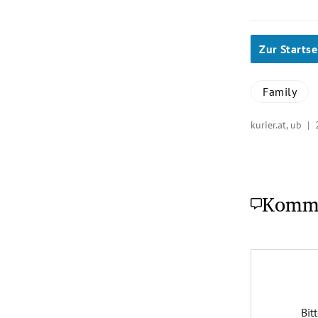
Zur Startse
Family
kurier.at, ub |
Komm