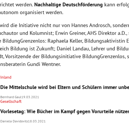
richtet werden.
Nachhaltige Deutschförderung
kann erfol
autonom organisiert werden.
 wird die Initiative nicht nur von Hannes Androsch, sonde
Buchautor und Kolumnist;
Erwin Greiner, AHS Direktor a.D., 
ve BildungGrenzenlos: Raphaela Keller, Bildungsaktivistin
eich Bildung ist Zukunft
;
Daniel Landau, Lehrer und Bildu
t, Vorsitzende der Bildungsinitiative BildungGrenzenlos,
sberaterin Gundi Wentner.
Inland
Die Mittelschule wird bei Eltern und Schülern immer unbe
Bernhard Gaul
19.03.2021
Gesellschaft
Vorlesetag: Wie Bücher im Kampf gegen Vorurteile nütze
Daniela Davidovits
18.03.2021