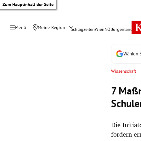
Zum Hauptinhalt der Seite
Menü
Meine Region
Schlagzeilen
Wien
NÖ
Burgenland
Öste
Wählen S
Wissenschaft
7 Maßn
Schule
Die Initia
tik Untermenü
fordern er
rreich Untermenü