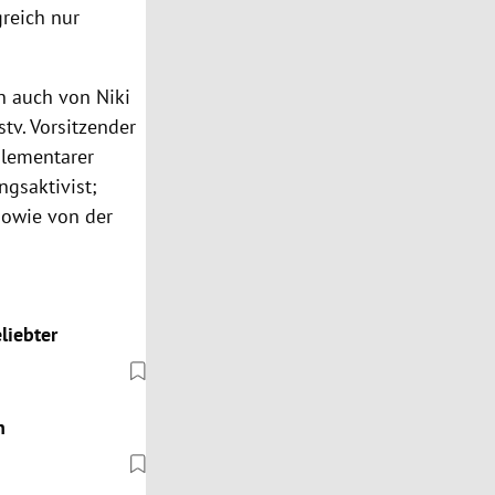
greich nur
rn auch von
Niki
stv. Vorsitzender
 Elementarer
ngsaktivist;
sowie von der
liebter
n