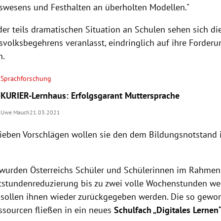
swesens und Festhalten an überholten Modellen."
der teils dramatischen Situation an Schulen sehen sich d
svolksbegehrens veranlasst, eindringlich auf ihre Forder
n.
Sprachforschung
KURIER-Lernhaus: Erfolgsgarant Muttersprache
Uwe Mauch
21.03.2021
sieben Vorschlägen wollen sie den dem Bildungsnotstand 
wurden Österreichs Schüler und Schülerinnen im Rahmen
htstundenreduzierung bis zu zwei volle Wochenstunden 
 sollen ihnen wieder zurückgegeben werden. Die so gewo
essourcen fließen in ein neues
Schulfach „Digitales Lernen