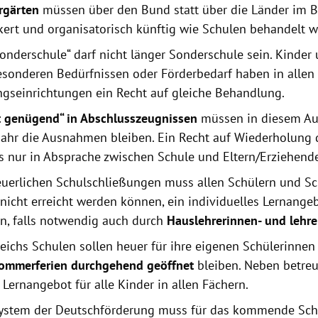
rgärten
müssen über den Bund statt über die Länder im 
kert und organisatorisch künftig wie Schulen behandelt w
Sonderschule“ darf nicht länger Sonderschule sein. Kinder
esonderen Bedürfnissen oder Förderbedarf haben in allen
ngseinrichtungen ein Recht auf gleiche Behandlung.
t genügend“ in Abschlusszeugnissen
müssen in diesem A
jahr die Ausnahmen bleiben. Ein Recht auf Wiederholung 
es nur in Absprache zwischen Schule und Eltern/Erziehend
euerlichen Schulschließungen muss allen Schülern und Sc
 nicht erreicht werden können, ein individuelles Lernang
n, falls notwendig auch durch
Hauslehrerinnen- und lehre
reichs Schulen sollen heuer für ihre eigenen Schülerinnen
ommerferien durchgehend geöffnet
bleiben. Neben betreut
 Lernangebot für alle Kinder in allen Fächern.
ystem der Deutschförderung muss für das kommende Sch