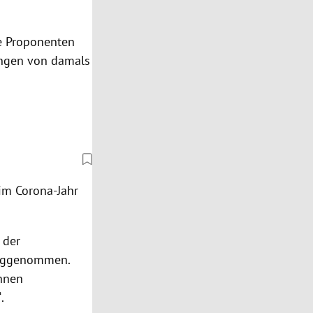
ie Proponenten
ungen von damals
im Corona-Jahr
 der
weggenommen.
nnen
“
.